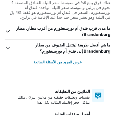
هناك فرق يبلغ 6% في متوسط ​​سعر الليلة للفنادق المصنفة 4
نجوم في برلين ومتوسط ​​سعر الليلة الواحدة فندق آم
بورسيغتورم. السعر في فندق آم بورسيغتورم هو فقط 481 ﷼
في الللية وهو يعتبر سعر جيد جداً عند الإقامة في برلين.
ما مدى قرب فندق آم بورسيغتورم من أقرب مطار، مطار
Brandenburg؟
ما هي أفضل طريقة لينتقل الضيوف من مطار
Brandenburg إلى فندق آم بورسيغتورم؟
عرض المزيد من الأسئلة الشائعة
الملايين من التعليقات
تقييمات وتعليقات حقيقية من ملايين النزلاء، مثلك
تمامًا. احجز إقامتك المثالية بكل ثقة!
أفضل صفقات الفنادق