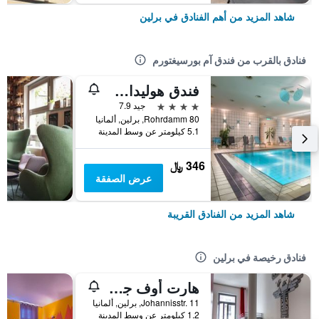
شاهد المزيد من أهم الفنادق في برلين
فنادق بالقرب من فندق آم بورسيغتورم
فندق هوليداي إن برلين سيتي - ويست
4 نجوم
جيد 7.9
Rohrdamm 80, برلين, ألمانيا
5.1 كيلومتر عن وسط المدينة
346 ﷼
عرض الصفقة
شاهد المزيد من الفنادق القريبة
فنادق رخيصة في برلين
هارت أوف جولد هوستل برلين
Johannisstr. 11, برلين, ألمانيا
1.2 كيلومتر عن وسط المدينة