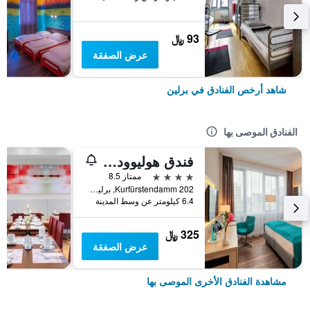
93 ﷼
عرض الصفقة
شاهد أرخص الفنادق في برلين
الفنادق الموصى بها
فندق هوليوود ميديا أم كورفورستيندام
4 نجوم
ممتاز 8.5
Kurfürstendamm 202, برلين, ألمانيا
6.4 كيلومتر عن وسط المدينة
325 ﷼
عرض الصفقة
مشاهدة الفنادق الأخرى الموصى بها