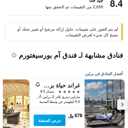
8.4
جيد جدًا
2,659 من التقييمات تم التحقق منها
لم يتم العثور على تقييمات. حاول إزالة مرشح أو تغيير بحثك أو
مسح كل شيء لعرض التقييمات.
فنادق مشابهة لـ فندق آم بورسيغتورم
أفضل الفنادق في برلين
غراند حياة برلين
5 نجوم
ممتاز 9.0
مارلين ديتري بلاتز 2, برلين, ألمانيا
0.0 كيلومتر عن وسط المدينة
678 ﷼
عرض الصفقة