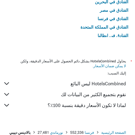
الفنادق في البحرين
الفنادق في مصر
الفنادق في فرنسا
الفنادق في المملكة المتحدة
الفنادق في إيطاليا
الفنادق في تايلاند
*
يحاول HotelsCombined بشكل دائم الحصول على الأسعار الدقيقة، ولكن
لا يمكن ضمان الأسعار
.
إليك السبب:
HotelsCombined ليس البائع
نقوم بتجميع الكثير من البيانات لك
لماذا لا تكون الأسعار دقيقة بنسبة 100٪؟
الصفحة الرئيسية
فرنسا
552,336
نورماندي
27,481
بالادينس دييبي