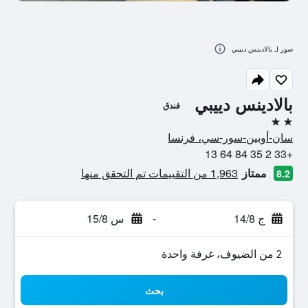
صور لـ بالادينس دييبي
بالادينس دييبي
فندق
2 نجمتين
سان-أوبين-سور-سي، فرنسا
+33 2 35 84 64 13
ممتاز
1,963 من التقييمات تم التحقق منها
8.2
ج 14/8
-
س 15/8
2 من الضيوف، غرفة واحدة
بحث