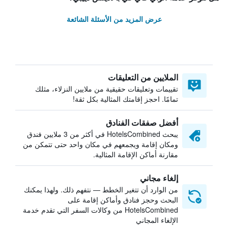
عرض المزيد من الأسئلة الشائعة
الملايين من التعليقات
تقييمات وتعليقات حقيقية من ملايين النزلاء، مثلك
تمامًا. احجز إقامتك المثالية بكل ثقة!
أفضل صفقات الفنادق
يبحث HotelsCombined في أكثر من 3 ملايين فندق
ومكان إقامة ويجمعهم في مكان واحد حتى تتمكن من
مقارنة أماكن الإقامة المثالية.
إلغاء مجاني
من الوارد أن تتغير الخطط — نتفهم ذلك. ولهذا يمكنك
البحث وحجز فنادق وأماكن إقامة على
HotelsCombined من وكالات السفر التي تقدم خدمة
الإلغاء المجاني