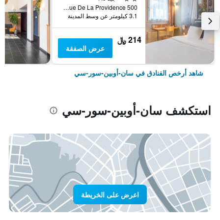
500 Rue De La Providence, سان-أوبين-سور-سي, نورماندي, فرنسا
3.1 كيلومتر عن وسط المدينة
214 ﷼
عرض الصفقة
شاهد أرخص الفنادق في سان-أوبين-سور-سي
استكشف سان-أوبين-سور-سي
اعرض على الخريطة