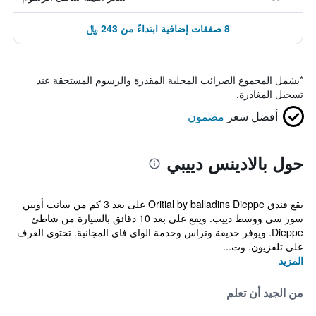
8 صفقات إضافية ابتداءً من 243 ﷼
*
يشمل المجموع الضرائب المحلية المقدرة والرسوم المستحقة عند
تسجيل المغادرة.
أفضل سعر
مضمون
حول بالادينس دييبي
يقع فندق Oritial by balladins Dieppe على بعد 3 كم من سانت أوبين
سور سي ووسط دييب. ويقع على بعد 10 دقائق بالسيارة من شاطئ
Dieppe. ويوفر حديقة وتراس وخدمة الواي فاي المجانية. تحتوي الغرف
على تلفزيون. وت...
المزيد
من الجيد أن تعلم