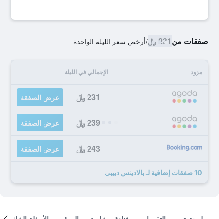
صفقات من
231 ﷼
/
أرخص سعر الليلة الواحدة
مزود
الإجمالي في الليلة
231 ﷼
عرض الصفقة
239 ﷼
عرض الصفقة
243 ﷼
عرض الصفقة
10 صفقات إضافية لـ بالادينس دييبي
لمحة عن
التقييمات
فنادق مشابهة
الموقع
الأسئلة الشائعة