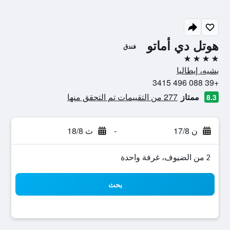
هوتل دي أماتو
فندق
4 نجوم
بشيه، إيطاليا
+39 088 496 3415
ممتاز
277 من التقييمات تم التحقق منها
8.3
ن 17/8
-
ث 18/8
2 من الضيوف، غرفة واحدة
بحث