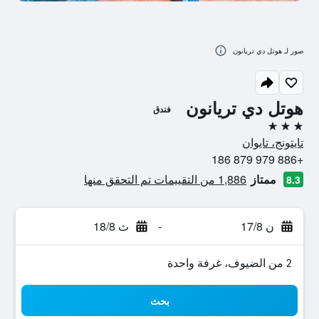
صور لـ هوتل دي تريانون
هوتل دي تريانون
فندق
3 نجوم
تايتونج، تايوان
+886 979 879 186
ممتاز
1,886 من التقييمات تم التحقق منها
8.3
ن 17/8
-
ث 18/8
2 من الضيوف، غرفة واحدة
بحث