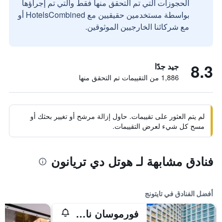
الحجوزات التي تم التحقق منها فقط والتي تم إجراؤها
بواسطة مستخدمين حقيقيين مع HotelsCombined أو
مع شركائنا الخارجيين الموثوقين.
8.3
جيد جدًا
1,886 من التقييمات تم التحقق منها
لم يتم العثور على تقييمات. حاول إزالة مرشح أو تغيير بحثك أو
مسح كل شيء لعرض التقييمات.
فنادق مشابهة لـ هوتل دي تريانون
أفضل الفنادق في تايتونج
فورموسان ناروان هوتل آند ريزورت تايتونج