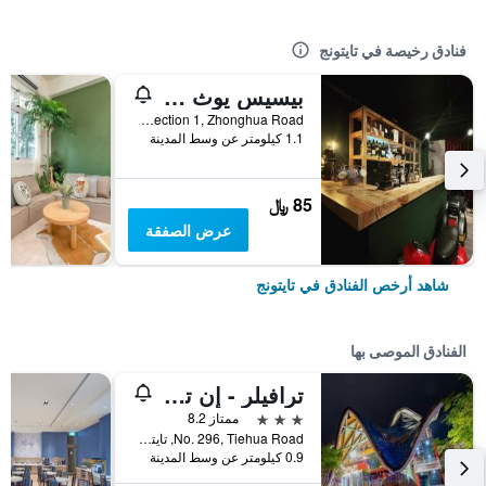
فنادق رخيصة في تايتونج
بيسيس يوث هوستل
NO.290 Section 1, Zhonghua Road, تايتونج, تايوان
1.1 كيلومتر عن وسط المدينة
85 ﷼
عرض الصفقة
شاهد أرخص الفنادق في تايتونج
الفنادق الموصى بها
ترافيلر - إن تيهوا هوتل 2
3 نجوم
ممتاز 8.2
No. 296, Tiehua Road, تايتونج, تايوان
0.9 كيلومتر عن وسط المدينة