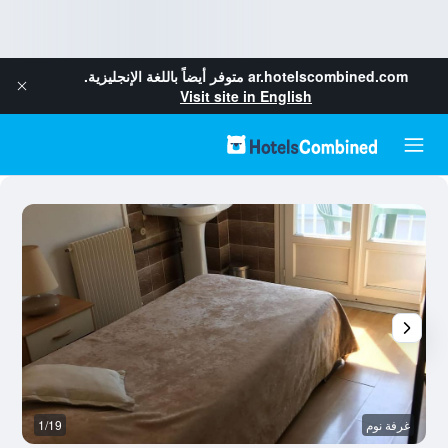
ar.hotelscombined.com
متوفر أيضاً باللغة الإنجليزية.
Visit site in English
غرفة نوم
1/19
آخ