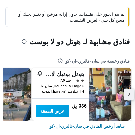
لم يتم العثور على تقييمات. حاول إزالة مرشح أو تغيير بحثك أو
مسح كل شيء لعرض التقييمات.
فنادق مشابهة لـ هوتل دو لا بوست
فنادق رخيصة في سان-فاليري-ان-كو
هوتل بوتيك لا ميزون ديز جاليتس
2 نجمتين
جيد 7.9
6 Cour de la Plage, سان-فاليري-ان-كو, نورماندي, فرنسا
1.4 كيلومتر عن وسط المدينة
336 ﷼
عرض الصفقة
شاهد أرخص الفنادق في سان-فاليري-ان-كو