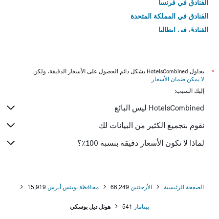
الفنادق في فرنسا
الفنادق في المملكة المتحدة
الفنادق في إيطاليا
الفنادق في تايلاند
*
يحاول HotelsCombined بشكل دائم الحصول على الأسعار الدقيقة، ولكن
لا يمكن ضمان الأسعار
.
إليك السبب:
HotelsCombined ليس البائع
نقوم بتجميع الكثير من البيانات لك
لماذا لا تكون الأسعار دقيقة بنسبة 100٪؟
الصفحة الرئيسية
الأرجنتين
66,249
محافظة بوينس أيرس
15,919
بينامار
541
هوتل ديل بوسكي