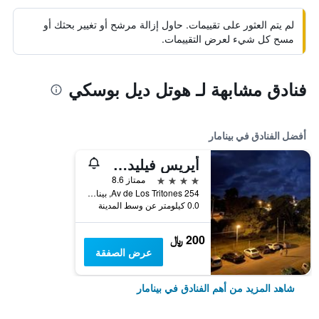
لم يتم العثور على تقييمات. حاول إزالة مرشح أو تغيير بحثك أو
مسح كل شيء لعرض التقييمات.
فنادق مشابهة لـ هوتل ديل بوسكي
أفضل الفنادق في بينامار
أيريس فيليدج أبارت
4 نجوم
ممتاز 8.6
Av de Los Tritones 254, بينامار, محافظة بوينس أيرس, الأرجنتين
0.0 كيلومتر عن وسط المدينة
200 ﷼
عرض الصفقة
شاهد المزيد من أهم الفنادق في بينامار