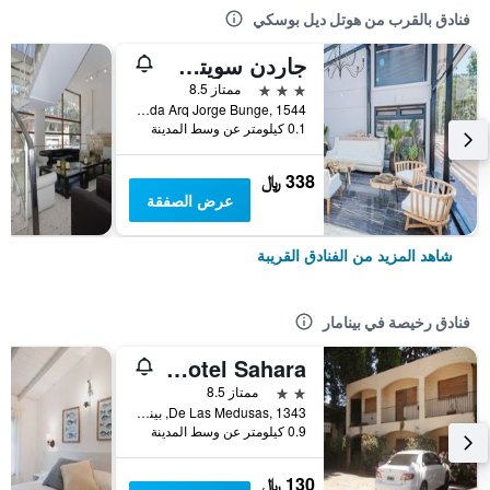
فنادق بالقرب من هوتل ديل بوسكي
جاردن سويتس بينامار
3 نجوم
ممتاز 8.5
Avenida Arq Jorge Bunge, 1544, بينامار, محافظة بوينس أيرس, الأرجنتين
0.1 كيلومتر عن وسط المدينة
338 ﷼
عرض الصفقة
شاهد المزيد من الفنادق القريبة
فنادق رخيصة في بينامار
Apart Hotel Sahara
2 نجمتين
ممتاز 8.5
De Las Medusas, 1343, بينامار, محافظة بوينس أيرس, الأرجنتين
0.9 كيلومتر عن وسط المدينة
130 ﷼