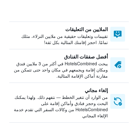
الملايين من التعليقات
تقييمات وتعليقات حقيقية من ملايين النزلاء، مثلك
تمامًا. احجز إقامتك المثالية بكل ثقة!
أفضل صفقات الفنادق
يبحث HotelsCombined في أكثر من 3 ملايين فندق
ومكان إقامة ويجمعهم في مكان واحد حتى تتمكن من
مقارنة أماكن الإقامة المثالية.
إلغاء مجاني
من الوارد أن تتغير الخطط — نتفهم ذلك. ولهذا يمكنك
البحث وحجز فنادق وأماكن إقامة على
HotelsCombined من وكالات السفر التي تقدم خدمة
الإلغاء المجاني