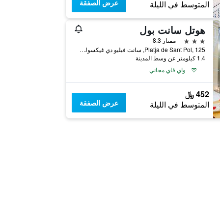
عرض الصفقة
المتوسط في الليلة
هوتل سانت بول
3 نجوم
ممتاز 8.3
Platja de Sant Pol, 125, سانت فيليو دي غيكسولس, كاتالونيا, أسبانيا
1.4 كيلومتر عن وسط المدينة
واي فاي مجاني
452 ﷼
عرض الصفقة
المتوسط في الليلة