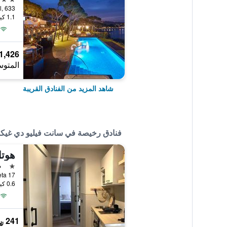
1.1 كيلومتر عن وسط المدينة
1,426 ﷼
المتوس
شاهد المزيد من الفنادق القريبة
فنادق رخيصة في سانت فيليو دي غي
هوتل
نجمة 
م
0.6 كيلومتر عن وسط المدينة
241 ﷼