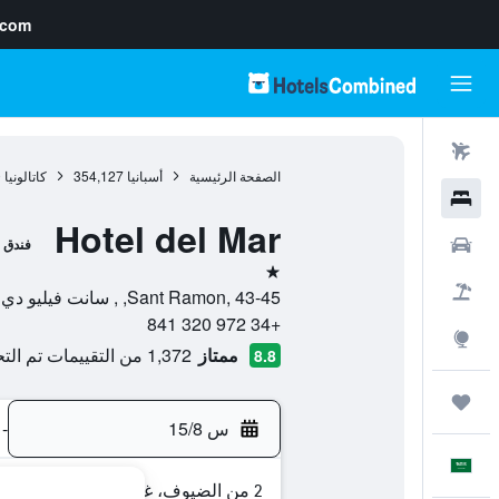
.com
رحلات طيران
الصفحة الرئيسية
أسبانيا
354,127
كاتالونيا
0
فنادق
Hotel del Mar
سيارات
فندق
نجمة واحدة
حزم العروض
Sant Ramon, 43-45, , سانت فيليو دي غيكسولس, كاتالونيا, أسبانيا
+34 972 320 841
استكشاف
ممتاز
1,372 من التقييمات تم التحقق منها
8.8
رحلات
س 15/8
-
العَرَبِيَّة
2 من الضيوف، غرفة واحدة