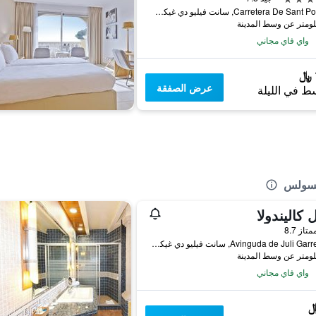
Carretera De Sant Pol, 633, سانت فيليو دي غيكسولس, كاتالونيا, أسبانيا
واي فاي مجاني
عرض الصفقة
ط في الليلة
كسولس
 كاليندولا
واحدة
متاز 8.7
Avinguda de Juli Garreta 17, سانت فيليو دي غيكسولس, كاتالونيا, أسبانيا
واي فاي مجاني