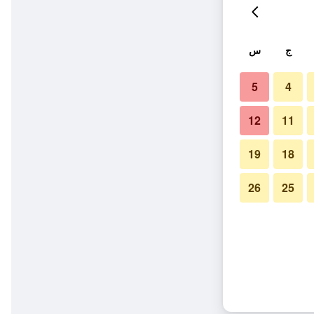
ج
س
5
4
12
11
19
18
26
25