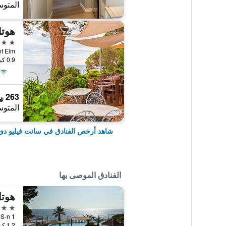
المتوس
هوت
3 نجوم
Sant Elm, سانت فيليو دي غيكسولس
0.9 كيلومتر عن وسط المدينة
263 ﷼
المتوس
شاهد أرخص الفنادق في سانت فيليو د
الفنادق الموصى بها
هوتل
4 نجوم
1.2 كيلومتر عن وسط المدينة