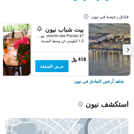
فنادق رخيصة في نيون
بيت شباب نيون
chemin des Plantaz 47, نيون, كانتون فود, سويسرا
1.2 كيلومتر عن وسط المدينة
418 ﷼
عرض الصفقة
شاهد أرخص الفنادق في نيون
استكشف نيون