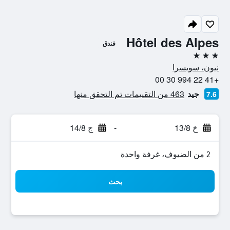
Hôtel des Alpes
فندق
3 نجوم
نيون، سويسرا
+41 22 994 30 00
جيد
463 من التقييمات تم التحقق منها
7.6
خ 13/8
-
ج 14/8
2 من الضيوف، غرفة واحدة
بحث