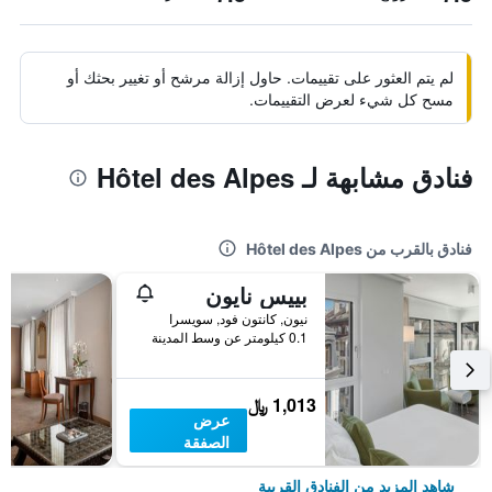
لم يتم العثور على تقييمات. حاول إزالة مرشح أو تغيير بحثك أو
مسح كل شيء لعرض التقييمات.
فنادق مشابهة لـ Hôtel des Alpes
فنادق بالقرب من Hôtel des Alpes
بييس نايون
نيون, كانتون فود, سويسرا
0.1 كيلومتر عن وسط المدينة
1,013 ﷼
عرض
الصفقة
شاهد المزيد من الفنادق القريبة