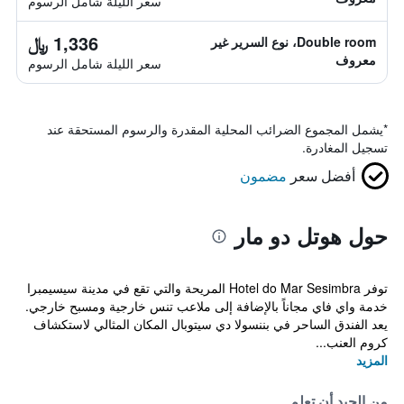
سعر الليلة شامل الرسوم
1,336 ﷼
Double room، نوع السرير غير
معروف
سعر الليلة شامل الرسوم
*
يشمل المجموع الضرائب المحلية المقدرة والرسوم المستحقة عند
تسجيل المغادرة.
أفضل سعر
مضمون
حول هوتل دو مار
توفر Hotel do Mar Sesimbra المريحة والتي تقع في مدينة سيسيمبرا
خدمة واي فاي مجاناً بالإضافة إلى ملاعب تنس خارجية ومسبح خارجي.
يعد الفندق الساحر في بننسولا دي سيتوبال المكان المثالي لاستكشاف
كروم العنب...
المزيد
من الجيد أن تعلم