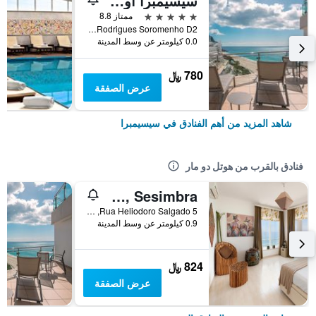
سيسيمبرا أوشنفرونت هوتل - بريفيريد هوتلز آند ريزورتس
5 نجوم
ممتاز 8.8
R. Navegador Rodrigues Soromenho D2, سيسيمبرا, محافظة سيتوبال, البرتغال
0.0 كيلومتر عن وسط المدينة
780 ﷼
عرض الصفقة
شاهد المزيد من أهم الفنادق في سيسيمبرا
فنادق بالقرب من هوتل دو مار
Cali Deluxe Holidays, Sesimbra
Rua Heliodoro Salgado 5, سيسيمبرا, محافظة سيتوبال, البرتغال
0.9 كيلومتر عن وسط المدينة
824 ﷼
عرض الصفقة