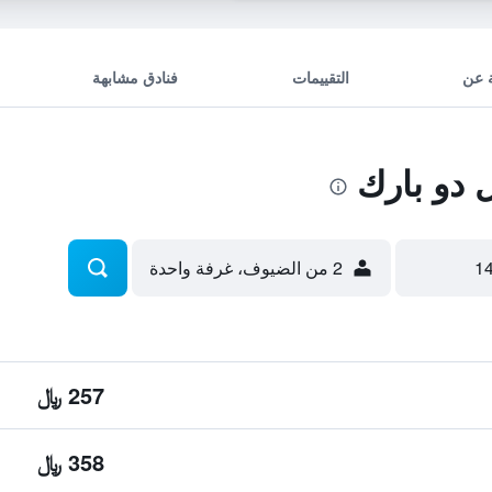
 عن
التقييمات
فنادق مشابهة
دو بارك
2 من الضيوف، غرفة واحدة
257 ﷼
358 ﷼