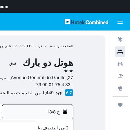
.com
رحلات طيران
الصفحة الرئيسية
فرنسا
552,112
إقليم درو
فنادق
هوتل دو بارك
سيارات
فندق
2 نجمتين
حزم العروض
27, Avenue Général de Gaulle, , مونتيليمار, إقليم دروم, فرنسا
+33 4 75 01 00 73
استكشاف
جيد
1,449 من التقييمات تم التحقق منها
6.7
رحلات
خ 13/8
-
2 من الضيوف، غرفة واحدة