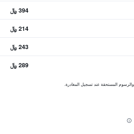
394 ﷼
214 ﷼
243 ﷼
289 ﷼
والرسوم المستحقة عند تسجيل المغادرة.