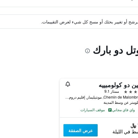
ة مرشح أو تغيير بحثك أو مسح كل شيء لعرض التقييمات.
تل دو بارك
ن دو كولومبييه
ممتاز 9.1
270 Chemin de Malombre, مونتيليمار, إقليم دروم, فرنسا
واي فاي مجاني
موقف السيارات
عرض الصفقة
ط في الليلة