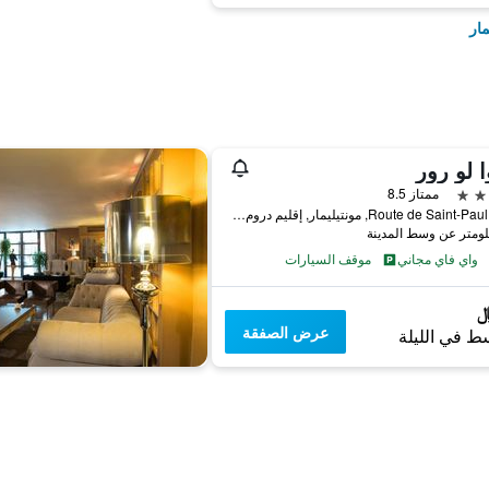
مار
ا لو رور
ممتاز 8.5
4312 Route de Saint-Paul, مونتيليمار, إقليم دروم, فرنسا
واي فاي مجاني
موقف السيارات
عرض الصفقة
ط في الليلة