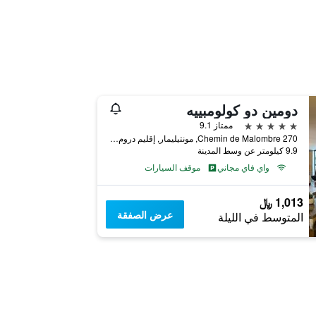
دومين دو كولومبييه
5 نجوم
ممتاز 9.1
270 Chemin de Malombre, مونتيليمار, إقليم دروم, فرنسا
9.9 كيلومتر عن وسط المدينة
واي فاي مجاني
موقف السيارات
1,013 ﷼
عرض الصفقة
المتوسط في الليلة