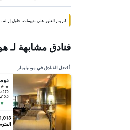
لم يتم العثور على تقييمات. حاول إزال
فنادق مشابهة لـ هو
أفضل الفنادق في مونتيليمار
دومي
5 نجوم
0.0 كيلومتر عن وسط المدينة
1,013 ﷼
المتوس