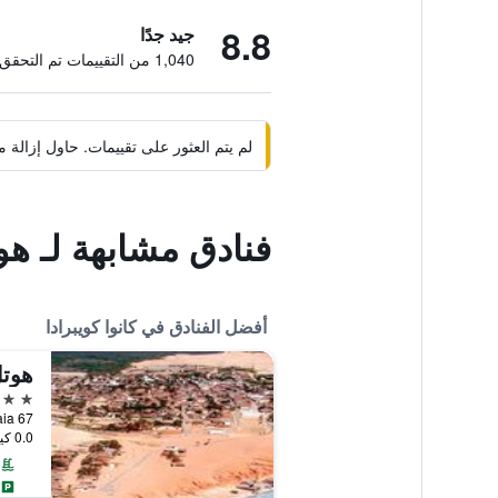
8.8
جيد جدًا
1,040 من التقييمات تم التحقق منها
لم يتم العثور على تقييمات. حاول إزال
فنادق مشابهة لـ هوت
أفضل الفنادق في كانوا كويبرادا
هوتل
4 نجوم
Da Praia 67
0.0 كيلومتر عن وسط المدينة