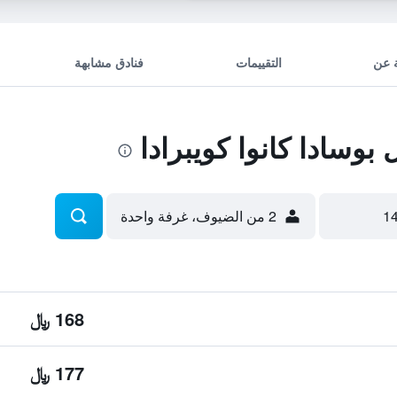
 عن
التقييمات
فنادق مشابهة
وسادا كانوا كويبرادا
2 من الضيوف، غرفة واحدة
168 ﷼
177 ﷼