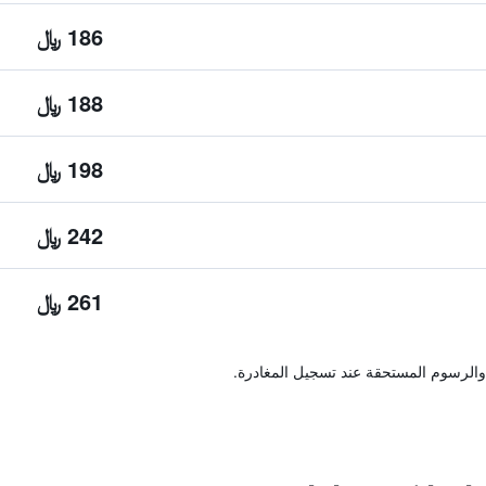
186 ﷼
188 ﷼
198 ﷼
242 ﷼
261 ﷼
والرسوم المستحقة عند تسجيل المغادرة.