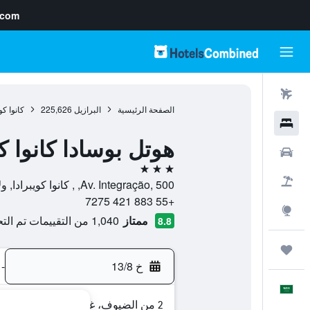
.com
رحلات طيران
الصفحة الرئيسية
البرازيل
225,626
كانوا كو
فنادق
هوتل بوسادا كانوا كو
سيارات
3 نجوم
حزم العروض
Av. Integração, 500, , كانوا كويبرادا, ولاية سيارا, البرازيل
+55 883 421 7275
استكشاف
ممتاز
1,040 من التقييمات تم التحقق منها
8.8
رحلات
خ 13/8
-
العَرَبِيَّة
2 من الضيوف، غرفة واحدة