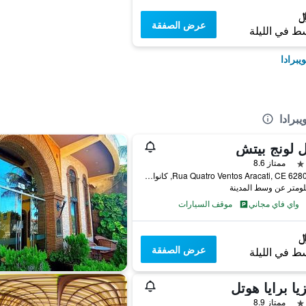
عرض الصفقة
ط في الليلة
يبرادا
برادا
 لونج بيتش
ممتاز 8.6
62800000 Rua Quatro Ventos Aracati, CE, كانوا كويبرادا, البرازيل
واي فاي مجاني
موقف السيارات
عرض الصفقة
ط في الليلة
زيا برايا هوتل
ممتاز 8.9