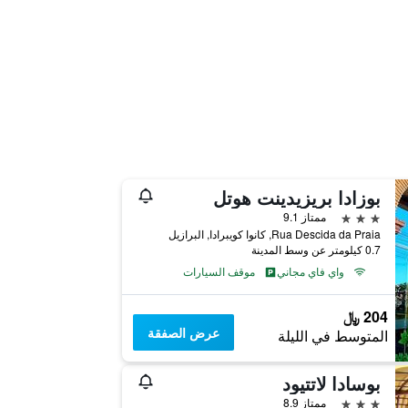
بوزادا بريزيدينت هوتل
3 نجوم
ممتاز 9.1
Rua Descida da Praia, كانوا كويبرادا, البرازيل
0.7 كيلومتر عن وسط المدينة
واي فاي مجاني
موقف السيارات
204 ﷼
عرض الصفقة
المتوسط في الليلة
بوسادا لاتتيود
3 نجوم
ممتاز 8.9