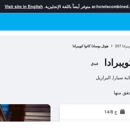
ar.hotelscombined
متوفر أيضاً باللغة الإنجليزية.
Visit site in English
يبرادا
207
هوتل بوسادا كانوا كويبرادا
يبرادا
فندق
ج 14/8