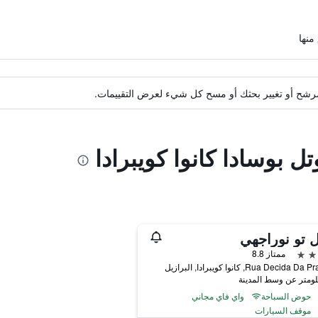
ة مرشح أو تغيير بحثك أو مسح كل شيء لعرض التقييمات.
ل بوسادا كانوا كويبرادا
 تو نوراجهي
ممتاز 8.8
Rua Decida , كانوا كويبرادا, البرازيل
حوض السباحة
واي فاي مجاني
موقف السيارات