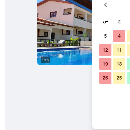
ج
س
5
4
12
11
1/16
مبنى
19
18
26
25