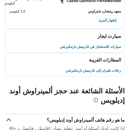
Casino Garmisch-Partenkirchen
كيلومتر
معهد ريتشارد شتراوس
2.0 كيلومتر
إظهار المزيد
سيارت ايجار
سيارات للاستئجار في غارميش بارتنكيرشن
المطارات القريبة
رحلات طيران إلى غارميش بارتنكيرشن
الأسئلة الشائعة عند حجز ألمينراوش أوند
إديلويس
ما هو رقم هاتف ألمينراوش أوند إديلويس؟
إذا كانت لديك أسئلة أو أمور تتعلق بشأن إقامتك ، فاتصل بـ +49