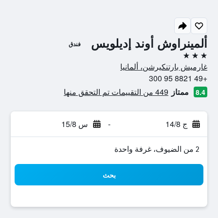
ألمينراوش أوند إديلويس
فندق
3 نجوم
غارميش بارتنكيرشن، ألمانيا
+49 8821 95 300
ممتاز
449 من التقييمات تم التحقق منها
8.4
ج 14/8
-
س 15/8
2 من الضيوف، غرفة واحدة
بحث