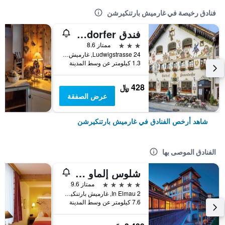
فنادق رخيصة في غارميش بارتنكيرشن
فندق Gasthof Fraundorfer
3 نجوم
ممتاز 8.6
Ludwigstrasse 24, غارميش بارتنكيرشن, بافاريا, ألمانيا
1.3 كيلومتر عن وسط المدينة
428 ﷼
عرض الصفقة
شاهد أرخص الفنادق في غارميش بارتنكيرشن
الفنادق الموصى بها
شلوس إلماو لاكشري سبا ريتريت آند كلتشورال هايداواي
5 نجوم
ممتاز 9.6
In Elmau 2, غارميش بارتنكيرشن, بافاريا, ألمانيا
7.6 كيلومتر عن وسط المدينة