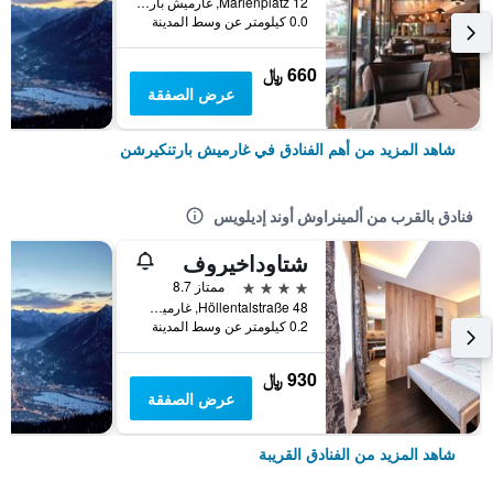
Marienplatz 12, غارميش بارتنكيرشن, بافاريا, ألمانيا
0.0 كيلومتر عن وسط المدينة
660 ﷼
عرض الصفقة
شاهد المزيد من أهم الفنادق في غارميش بارتنكيرشن
فنادق بالقرب من ألمينراوش أوند إديلويس
شتاوداخيروف
4 نجوم
ممتاز 8.7
Höllentalstraße 48, غارميش بارتنكيرشن, بافاريا, ألمانيا
0.2 كيلومتر عن وسط المدينة
930 ﷼
عرض الصفقة
شاهد المزيد من الفنادق القريبة