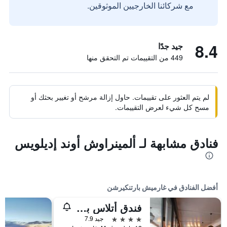
مع شركائنا الخارجيين الموثوقين.
8.4
جيد جدًا
449 من التقييمات تم التحقق منها
لم يتم العثور على تقييمات. حاول إزالة مرشح أو تغيير بحثك أو
مسح كل شيء لعرض التقييمات.
فنادق مشابهة لـ ألمينراوش أوند إديلويس
أفضل الفنادق في غارميش بارتنكيرشن
فندق أتلاس بوست
4 نجوم
جيد 7.9