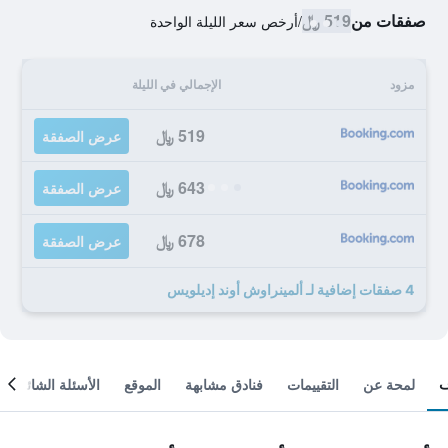
صفقات من
519 ﷼
/
أرخص سعر الليلة الواحدة
مزود
الإجمالي في الليلة
519 ﷼
عرض الصفقة
643 ﷼
عرض الصفقة
678 ﷼
عرض الصفقة
4 صفقات إضافية لـ ألمينراوش أوند إديلويس
لمحة عن
التقييمات
فنادق مشابهة
الموقع
الأسئلة الشائعة