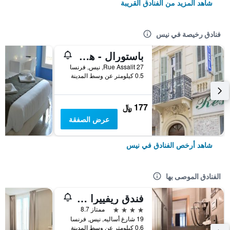
شاهد المزيد من الفنادق القريبة
فنادق رخيصة في نيس
باستورال - هوستل
27 Rue Assalit, نيس, فرنسا
0.5 كيلومتر عن وسط المدينة
177 ﷼
عرض الصفقة
شاهد أرخص الفنادق في نيس
الفنادق الموصى بها
فندق ريفييرا دازور
4 نجوم
ممتاز 8.7
19 شارغ أساليه, نيس, فرنسا
0.6 كيلومتر عن وسط المدينة