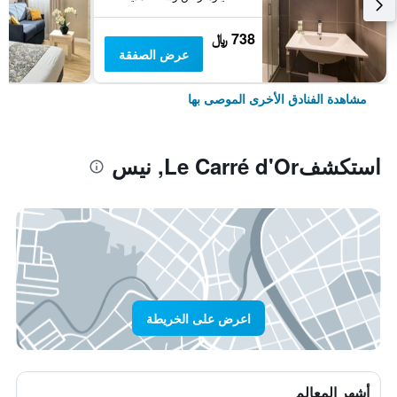
738 ﷼
عرض الصفقة
مشاهدة الفنادق الأخرى الموصى بها
استكشفLe Carré d'Or, نيس
اعرض على الخريطة
أشهر المعالم