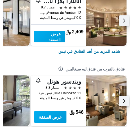
آنانتارا بلازا نايس هوتل - إيه ليدينج هوتل أوف ذا وورلد
5 نجوم
ممتاز 8.7
12 Avenue de Verdun, نيس, فرنسا
0.0 كيلومتر عن وسط المدينة
2,409 ﷼
عرض
الصفقة
شاهد المزيد من أهم الفنادق في نيس
فنادق بالقرب من فندق ليه سيغاليس
ويندسور هوتل
4 نجوم
ممتاز 8.3
11 Rue Dalpozzo, نيس, فرنسا
0.0 كيلومتر عن وسط المدينة
546 ﷼
عرض الصفقة