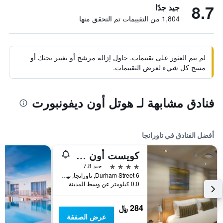
8.7
جيد جدًا
1,804 من التقييمات تم التحقق منها
لم يتم العثور على تقييمات. حاول إزالة مرشح أو تغيير بحثك أو
مسح كل شيء لعرض التقييمات.
فنادق مشابهة لـ هوتل أون ديفونبورت
أفضل الفنادق في تاورانجا
كويست أون دورام
4 نجوم
جيد 7.8
6 Durham Street, تاورانجا, نيوزيلندا
0.0 كيلومتر عن وسط المدينة
284 ﷼
عرض الصفقة