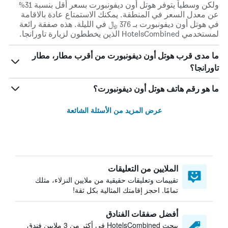
ولكن وسطياً يتوفر هوتل أون ديفونبورت بسعر أقل بنسبة 31%
عن معدل السعر في المنطقة. يمكنك الاستمتاع عادة بالاقامة
في هوتل أون ديفونبورت بـ 376 ﷼ في الليلة. هذه صفقة رائعة
لمستخدمي HotelsCombined الذين يخططون لزيارة تاورانجا.
ما مدى قرب هوتل أون ديفونبورت من أقرب مطار، مطار
تاورانجا؟
ما هو رقم هاتف هوتل أون ديفونبورت؟
عرض المزيد من الأسئلة الشائعة
الملايين من التعليقات
تقييمات وتعليقات حقيقية من ملايين النزلاء، مثلك
تمامًا. احجز إقامتك المثالية بكل ثقة!
أفضل صفقات الفنادق
يبحث HotelsCombined في أكثر من 3 ملايين فندق