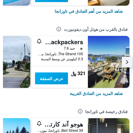
شاهد المزيد من أهم الفنادق في تاورانجا
فنادق بالقرب من هوتل أون ديفونبورت
Harbourside City Backpackers
نجمة واحدة
جيد 7.6
105 The Strand, تاورانجا, نيوزيلندا
0.3 كيلومتر عن وسط المدينة
321 ﷼
عرض الصفقة
شاهد المزيد من الفنادق القريبة
فنادق رخيصة في تاورانجا
هوجو آند كارترز باكباكرز آند موتل
39 Bell Street, تاورانجا, نيوزيلندا