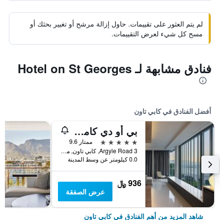
لم يتم العثور على تقييمات. حاول إزالة مرشح أو تغيير بحثك أو
مسح كل شيء لعرض التقييمات.
فنادق مشابهة لـ Hotel on St Georges
أفضل الفنادق في كابي تاون
بي أو دي كامبس باي
5 نجوم
ممتاز 9.6
3 Argyle Road, كابي تاون, محافظة كيب الغربية, جنوب أفريقيا
0.0 كيلومتر عن وسط المدينة
936 ﷼
عرض الصفقة
شاهد المزيد من أهم الفنادق في كابي تاون