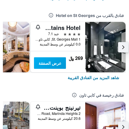
فنادق بالقرب من Hotel on St Georges
Fountains Hotel
4 نجوم
جيد 7.1
1 St. Georges Mall, كابي تاون, محافظة كيب الغربية, جنوب أفريقيا
0.0 كيلومتر عن وسط المدينة
269 ﷼
عرض الصفقة
شاهد المزيد من الفنادق القريبة
فنادق رخيصة في كابي تاون
تيرنينج بوينت بيد آند بريكفاست
2 Glenside Road, Marinda Heights, كابي تاون, محافظة كيب الغربية, جنوب أفريقيا
20.6 كيلومتر عن وسط المدينة