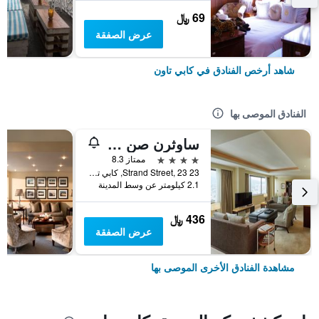
69 ﷼
عرض الصفقة
شاهد أرخص الفنادق في كابي تاون
الفنادق الموصى بها
ساوثرن صن كيب صن
4 نجوم
ممتاز 8.3
23 Strand Street, 23, كابي تاون, محافظة كيب الغربية, جنوب أفريقيا
2.1 كيلومتر عن وسط المدينة
436 ﷼
عرض الصفقة
مشاهدة الفنادق الأخرى الموصى بها