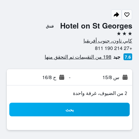
Hotel on St Georges
فندق
3 نجوم
كابي تاون، جنوب أفريقيا
+27 214 190 811
جيد
198 من التقييمات تم التحقق منها
7.6
س 15/8
-
ح 16/8
2 من الضيوف، غرفة واحدة
بحث