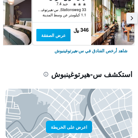
3 نجوم
جيد 7.4
33 Stationsweg, س-هيرتوغينبوش, مقاطعة شمال برابنت, هولندا
1.1 كيلومتر عن وسط المدينة
346 ﷼
عرض الصفقة
شاهد أرخص الفنادق في س-هيرتوغينبوش
استكشف س-هيرتوغينبوش
اعرض على الخريطة