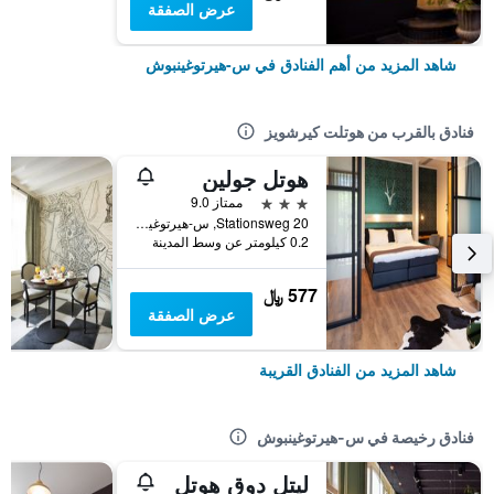
عرض الصفقة
شاهد المزيد من أهم الفنادق في س-هيرتوغينبوش
فنادق بالقرب من هوتلت كيرشويز
هوتل جولين
3 نجوم
ممتاز 9.0
20 Stationsweg, س-هيرتوغينبوش, مقاطعة شمال برابنت, هولندا
0.2 كيلومتر عن وسط المدينة
577 ﷼
عرض الصفقة
شاهد المزيد من الفنادق القريبة
فنادق رخيصة في س-هيرتوغينبوش
ليتل دوق هوتل