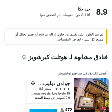
8.9
جيد جدًا
2,115 من التقييمات تم التحقق منها
لم يتم العثور على تقييمات. حاول إزالة مرشح أو تغيير بحثك أو
مسح كل شيء لعرض التقييمات.
فنادق مشابهة لـ هوتلت كيرشويز
أفضل الفنادق في س-هيرتوغينبوش
جولدن توليب هوتل سنترال
4 نجوم
ممتاز 8.5
Burgemeester Loeffplein 98, س-هيرتوغينبوش, مقاطعة شمال برابنت, هولندا
0.0 كيلومتر عن وسط المدينة
472 ﷼