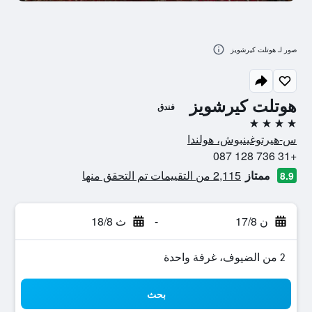
صور لـ هوتلت كيرشويز
هوتلت كيرشويز
فندق
4 نجوم
س-هيرتوغينبوش، هولندا
+31 736 128 087
ممتاز
2,115 من التقييمات تم التحقق منها
8.9
ن 17/8
-
ث 18/8
2 من الضيوف، غرفة واحدة
بحث