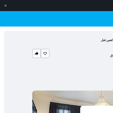
دالغس فنل
ق