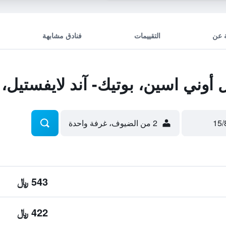
 عن
التقييمات
فنادق مشابهة
وني اسين، بوتيك- آند لايفستيل،
2 من الضيوف، غرفة واحدة
543 ﷼
422 ﷼