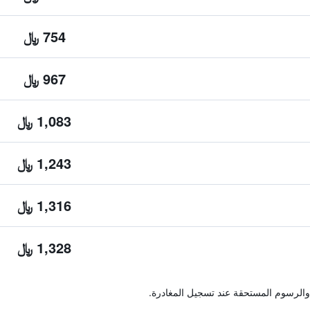
754 ﷼
967 ﷼
1,083 ﷼
1,243 ﷼
1,316 ﷼
1,328 ﷼
والرسوم المستحقة عند تسجيل المغادرة.