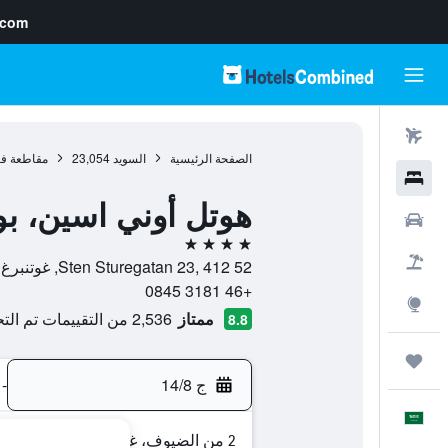
.com
رحلات طيران
الصفحة الرئيسية
السويد
23,054
مقاطعة فاس
فنادق
هوتل أوني اسين، بو
سيارات
4 نجوم
حزم العروض
Sten Sturegatan 23, 412 52, غوتنبرغ (السويد), مقاطعة فاسترا غوتالاند, السويد
+46 3181 0845
استكشاف
ممتاز
2,536 من التقييمات تم التحقق منها
8.8
رحلات
ج 14/8
-
العَرَبِيَّة
2 من الضيوف، غرفة واحدة