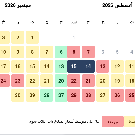
أغسطس 2026
سبتمبر 2026
ث
ث
ر
خ
ج
س
ح
ن
ث
ر
خ
3
2
1
1
لة الواحدة
10
9
8
7
6
8
7
6
5
4
غرفة نوم
لي في الليلة
17
16
15
14
13
15
14
13
12
11
 ﷼
عرض الصفقة
24
23
22
21
20
22
21
20
19
18
30
29
28
27
29
28
27
26
25
صور لـ هوتل أوني اسين، بوتيك- آند 
 ﷼
عرض الصفقة
 ﷼
عرض الصفقة
سط
مرتفع
بناءً على متوسط أسعار الفنادق ذات الثلاث نجوم.