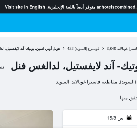
ar.hotelscombined
متوفر أيضاً باللغة الإنجليزية.
Visit site in English
ترا غوتالاند
3,840
غوتنبرغ (السويد)
422
هوتل أوني اسين، بوتيك- آند لايفستيل، ل
تيك- آند لايفستيل، لدالغس فنل
فند
س 15/8