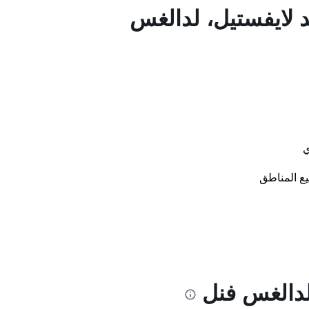
د لايفستيل، لدالغس
ي
ع المناطق
لدالغس فنل