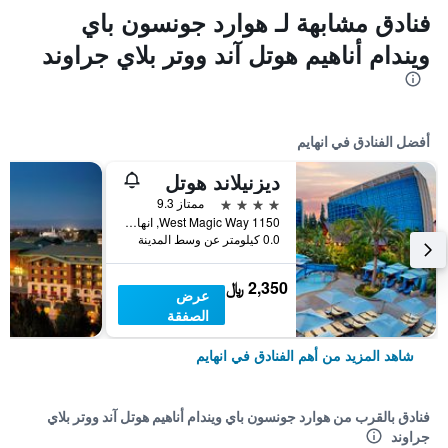
فنادق مشابهة لـ هوارد جونسون باي
ويندام أناهيم هوتل آند ووتر بلاي جراوند
أفضل الفنادق في انهايم
ديزنيلاند هوتل
4 نجوم
ممتاز 9.3
1150 West Magic Way, انهايم, CA, الولايات المتحدة الأميريكية
0.0 كيلومتر عن وسط المدينة
2,350 ﷼
عرض
الصفقة
شاهد المزيد من أهم الفنادق في انهايم
فنادق بالقرب من هوارد جونسون باي ويندام أناهيم هوتل آند ووتر بلاي
جراوند