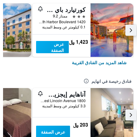
كورتيارد باي ماريوت أناهايم ثيم بارك إنترانس
3 نجوم
ممتاز 9.2
1420 South Harbor Boulevard, انهايم, CA, الولايات المتحدة الأميريكية
0.1 كيلومتر عن وسط المدينة
1,423 ﷼
عرض
الصفقة
شاهد المزيد من الفنادق القريبة
فنادق رخيصة في انهايم
آناهايم إيجزيكيوتيف إن آند سويتس
1800 West Lincoln Avenue, انهايم, CA, الولايات المتحدة الأميريكية
3.3 كيلومتر عن وسط المدينة
203 ﷼
عرض الصفقة