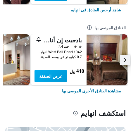
شاهد أرخص الفنادق في انهايم
الفنادق الموصى بها
بادجيت إن أناهيم
2 نجمتين
جيد 7.4
1042 West Ball Road, انهايم, CA, الولايات المتحدة الأميريكية
0.7 كيلومتر عن وسط المدينة
410 ﷼
عرض الصفقة
مشاهدة الفنادق الأخرى الموصى بها
استكشف انهايم