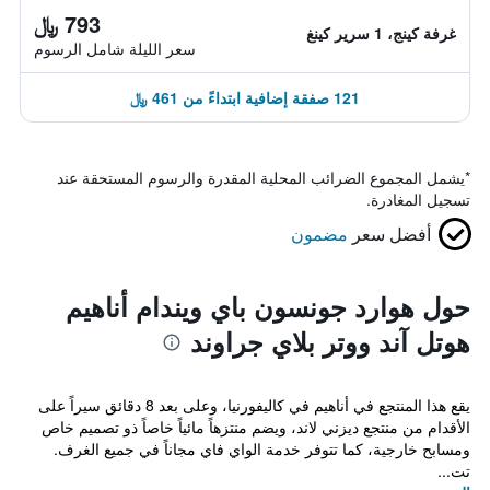
793 ﷼
غرفة كينج، 1 سرير كينغ
سعر الليلة شامل الرسوم
121 صفقة إضافية ابتداءً من 461 ﷼
*
يشمل المجموع الضرائب المحلية المقدرة والرسوم المستحقة عند
تسجيل المغادرة.
أفضل سعر
مضمون
حول هوارد جونسون باي ويندام أناهيم
هوتل آند ووتر بلاي جراوند
يقع هذا المنتجع في أناهيم في كاليفورنيا، وعلى بعد 8 دقائق سيراً على
الأقدام من منتجع ديزني لاند، ويضم منتزهاً مائياً خاصاً ذو تصميم خاص
ومسابح خارجية، كما تتوفر خدمة الواي فاي مجاناً في جميع الغرف.
تت...