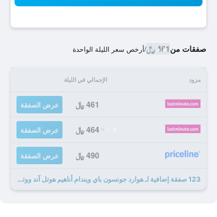
صفقات من
461 ﷼
/
أرخص سعر الليلة الواحدة
مزود
الإجمالي في الليلة
461 ﷼
عرض الصفقة
464 ﷼
عرض الصفقة
490 ﷼
عرض الصفقة
123 صفقة إضافية لـ هوارد جونسون باي ويندام أناهيم هوتل آند ووتر بلاي جراوند