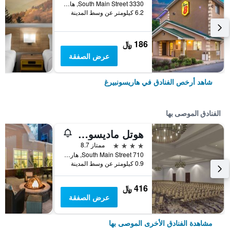
3330 South Main Street, هاريسونبيرغ, VA, الولايات المتحدة الأميريكية
6.2 كيلومتر عن وسط المدينة
186 ﷼
عرض الصفقة
شاهد أرخص الفنادق في هاريسونبيرغ
الفنادق الموصى بها
هوتل ماديسون آند شيناندواه كونفرنس سنتر
4 نجوم
ممتاز 8.7
710 South Main Street, هاريسونبيرغ, VA, الولايات المتحدة الأميريكية
0.9 كيلومتر عن وسط المدينة
416 ﷼
عرض الصفقة
مشاهدة الفنادق الأخرى الموصى بها