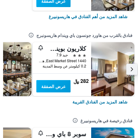
عرض الصفقة
شاهد المزيد من أهم الفنادق في هاريسونبيرغ
فنادق بالقرب من هاورد جونسون باي ويندام هاريسونبرج
كلاريون بوينت هاريسنبرج
3 نجوم
جيد 7.9
1440 East Market Street, هاريسونبيرغ, VA, الولايات المتحدة الأميريكية
0.2 كيلومتر عن وسط المدينة
282 ﷼
عرض الصفقة
شاهد المزيد من الفنادق القريبة
فنادق رخيصة في هاريسونبيرغ
سوبر 8 باي ويندام هاريسونبيرج