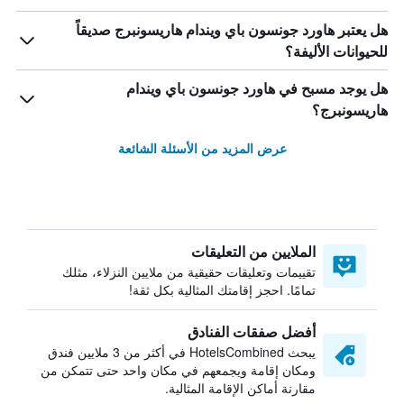
هل يعتبر هاورد جونسون باي ويندام هاريسونبرج صديقاً
للحيوانات الأليفة؟
هل يوجد مسبح في هاورد جونسون باي ويندام
هاريسونبرج؟
عرض المزيد من الأسئلة الشائعة
الملايين من التعليقات
تقييمات وتعليقات حقيقية من ملايين النزلاء، مثلك
تمامًا. احجز إقامتك المثالية بكل ثقة!
أفضل صفقات الفنادق
يبحث HotelsCombined في أكثر من 3 ملايين فندق
ومكان إقامة ويجمعهم في مكان واحد حتى تتمكن من
مقارنة أماكن الإقامة المثالية.