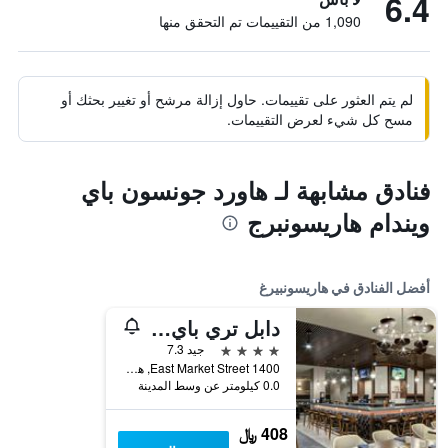
6.4
1,090 من التقييمات تم التحقق منها
لم يتم العثور على تقييمات. حاول إزالة مرشح أو تغيير بحثك أو
مسح كل شيء لعرض التقييمات.
فنادق مشابهة لـ هاورد جونسون باي
ويندام هاريسونبرج
أفضل الفنادق في هاريسونبيرغ
دابل تري باي هيلتون هاريسون بيرغ
4 نجوم
جيد 7.3
1400 East Market Street, هاريسونبيرغ, VA, الولايات المتحدة الأميريكية
0.0 كيلومتر عن وسط المدينة
408 ﷼