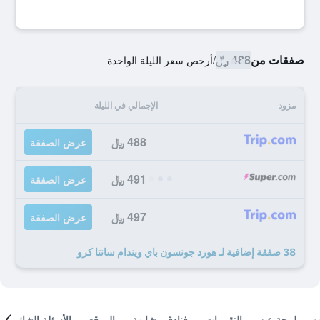
صفقات من
488 ﷼
/
أرخص سعر الليلة الواحدة
مزود
الإجمالي في الليلة
488 ﷼
عرض الصفقة
491 ﷼
عرض الصفقة
497 ﷼
عرض الصفقة
38 صفقة إضافية لـ هورد جونسون باي ويندام سانتا كرو
لمحة عن
التقييمات
فنادق مشابهة
الموقع
الأسئلة الشائعة