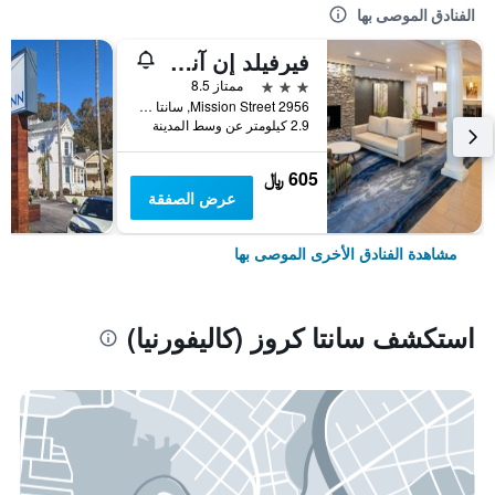
الفنادق الموصى بها
فيرفيلد إن آند سويتس باي ماريوت سانتا كروز، كاليفورنيا
3 نجوم
ممتاز 8.5
2956 Mission Street, سانتا كروز (كاليفورنيا), CA, الولايات المتحدة الأميريكية
2.9 كيلومتر عن وسط المدينة
605 ﷼
عرض الصفقة
مشاهدة الفنادق الأخرى الموصى بها
استكشف سانتا كروز (كاليفورنيا)