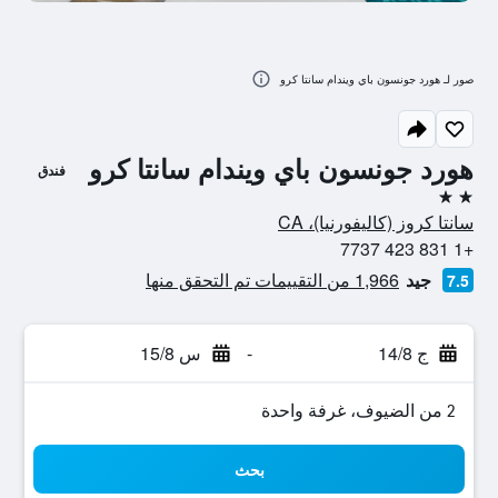
صور لـ هورد جونسون باي ويندام سانتا كرو
هورد جونسون باي ويندام سانتا كرو
فندق
2 نجمتين
سانتا كروز (كاليفورنيا)، CA
+1 831 423 7737
جيد
1,966 من التقييمات تم التحقق منها
7.5
ج 14/8
-
س 15/8
2 من الضيوف، غرفة واحدة
بحث