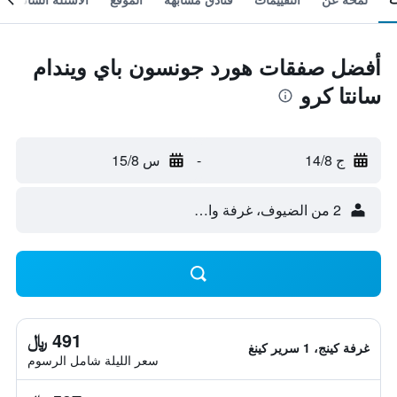
أفضل صفقات هورد جونسون باي ويندام
سانتا كرو
ج 14/8
-
س 15/8
2 من الضيوف، غرفة واحدة
491 ﷼
غرفة كينج، 1 سرير كينغ
سعر الليلة شامل الرسوم