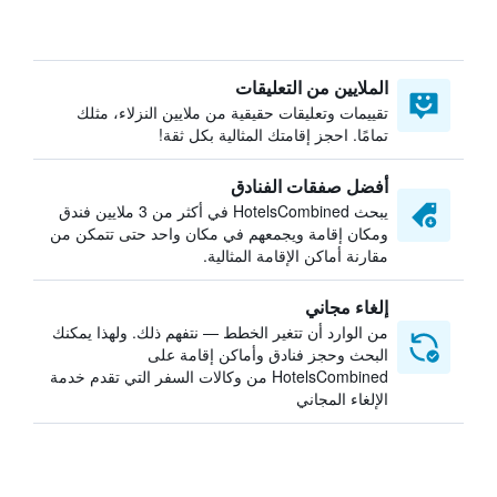
الملايين من التعليقات
تقييمات وتعليقات حقيقية من ملايين النزلاء، مثلك
تمامًا. احجز إقامتك المثالية بكل ثقة!
أفضل صفقات الفنادق
يبحث HotelsCombined في أكثر من 3 ملايين فندق
ومكان إقامة ويجمعهم في مكان واحد حتى تتمكن من
مقارنة أماكن الإقامة المثالية.
إلغاء مجاني
من الوارد أن تتغير الخطط — نتفهم ذلك. ولهذا يمكنك
البحث وحجز فنادق وأماكن إقامة على
HotelsCombined من وكالات السفر التي تقدم خدمة
الإلغاء المجاني