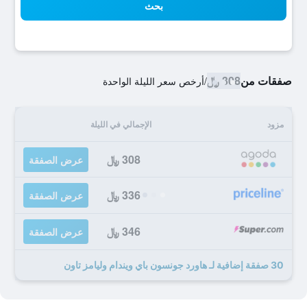
بحث
صفقات من
308 ﷼
/
أرخص سعر الليلة الواحدة
مزود
الإجمالي في الليلة
308 ﷼
عرض الصفقة
336 ﷼
عرض الصفقة
346 ﷼
عرض الصفقة
30 صفقة إضافية لـ هاورد جونسون باي ويندام وليامز تاون