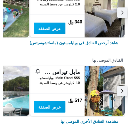
2.8 كيلومتر عن وسط المدينة
340 ﷼
عرض الصفقة
شاهد أرخص الفنادق في ويليامستون (ماساتشوسيتس)
الفنادق الموصى بها
مابل تيراس موتل
555 Main Street, ويليامستون (ماساتشوسيتس), MA, الولايات المتحدة الأميريكية
1.0 كيلومتر عن وسط المدينة
517 ﷼
عرض الصفقة
مشاهدة الفنادق الأخرى الموصى بها