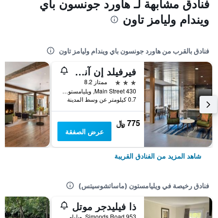
فنادق مشابهة لـ هاورد جونسون باي
ويندام وليامز تاون
فنادق بالقرب من هاورد جونسون باي ويندام وليامز تاون
فيرفيلد إن آند سويتس باي ماريوت وليامز تاون
3 نجوم
ممتاز 8.2
430 Main Street, ويليامستون (ماساتشوسيتس), MA, الولايات المتحدة الأميريكية
0.7 كيلومتر عن وسط المدينة
775 ﷼
عرض الصفقة
شاهد المزيد من الفنادق القريبة
فنادق رخيصة في ويليامستون (ماساتشوسيتس)
ذا فيليدجر موتل
953 Simonds Road, ويليامستون (ماساتشوسيتس), MA, الولايات المتحدة الأميريكية