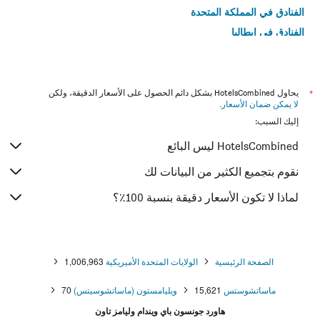
الفنادق في المملكة المتحدة
الفنادق في إيطاليا
الفنادق في تايلاند
*
يحاول HotelsCombined بشكل دائم الحصول على الأسعار الدقيقة، ولكن
لا يمكن ضمان الأسعار
.
إليك السبب:
HotelsCombined ليس البائع
نقوم بتجميع الكثير من البيانات لك
لماذا لا تكون الأسعار دقيقة بنسبة 100٪؟
الصفحة الرئيسية
الولايات المتحدة الأميريكية
1,006,963
ماساتشوستس
15,621
ويليامستون (ماساتشوسيتس)
70
هاورد جونسون باي ويندام وليامز تاون