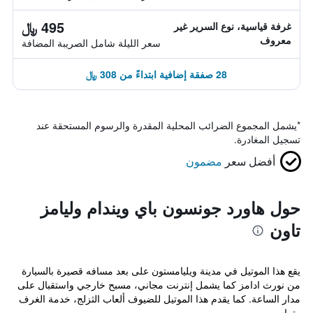
495 ﷼
غرفة قياسية، نوع السرير غير
معروف
سعر الليلة شامل الصريبة المضافة
28 صفقة إضافية ابتداءً من 308 ﷼
*
يشمل المجموع الضرائب المحلية المقدرة والرسوم المستحقة عند
تسجيل المغادرة.
أفضل سعر
مضمون
حول هاورد جونسون باي ويندام وليامز
تاون
يقع هذا الموتيل في مدينة ويليامستون على بعد مسافه قصيرة بالسيارة
من نورث ادامز كما يشمل إنترنت مجاني، مسبح خارجي واستقبال على
مدار الساعة. كما يقدم هذا الموتيل للضيوف ألعاب الثزلج، خدمة الغرف
وتراس.