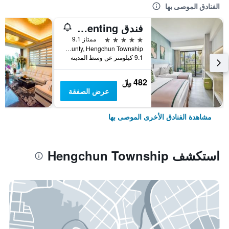
الفنادق الموصى بها
فندق Caesar Park Kenting
5 نجوم
ممتاز 9.1
No. 6 Kenting Road, Hengchun Town, Pingtung County, Hengchun Township, تايوان
9.1 كيلومتر عن وسط المدينة
482 ﷼
عرض الصفقة
مشاهدة الفنادق الأخرى الموصى بها
استكشف Hengchun Township