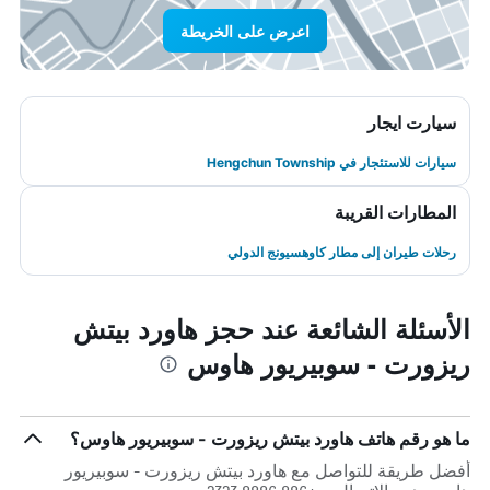
اعرض على الخريطة
سيارت ايجار
سيارات للاستئجار في Hengchun Township
المطارات القريبة
رحلات طيران إلى مطار كاوهسيونج الدولي
الأسئلة الشائعة عند حجز هاورد بيتش
ريزورت - سوبيريور هاوس
ما هو رقم هاتف هاورد بيتش ريزورت - سوبيريور هاوس؟
أفضل طريقة للتواصل مع هاورد بيتش ريزورت - سوبيريور