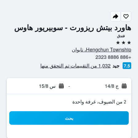
هاورد بيتش ريزورت - سوبيريور هاوس
فندق
3 نجوم
Hengchun Township، تايوان
+886 8886 2323
جيد
1,032 من التقييمات تم التحقق منها
7.5
ج 14/8
-
س 15/8
2 من الضيوف، غرفة واحدة
بحث