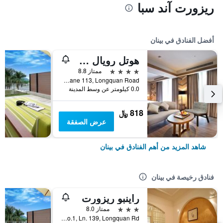
ريزورت آند سبا
أفضل الفنادق في بينان
هوتل رويال شيبين
4 نجوم
ممتاز 8.8
No. 23, Lane 113, Longquan Road, بينان, تايوان
0.0 كيلومتر عن وسط المدينة
818 ﷼
عرض الصفقة
شاهد المزيد من أهم الفنادق في بينان
فنادق رخيصة في بينان
راينبو ريزورت
3 نجوم
ممتاز 8.0
No.1, Ln. 139, Longquan Rd, بينان, تايوان