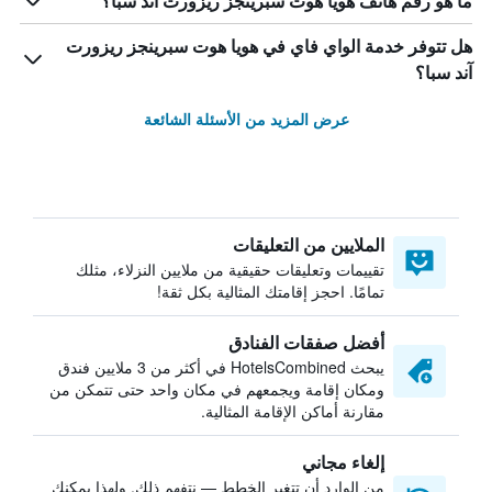
ما هو رقم هاتف هويا هوت سبرينجز ريزورت آند سبا؟
هل تتوفر خدمة الواي فاي في هويا هوت سبرينجز ريزورت
آند سبا؟
عرض المزيد من الأسئلة الشائعة
الملايين من التعليقات
تقييمات وتعليقات حقيقية من ملايين النزلاء، مثلك
تمامًا. احجز إقامتك المثالية بكل ثقة!
أفضل صفقات الفنادق
يبحث HotelsCombined في أكثر من 3 ملايين فندق
ومكان إقامة ويجمعهم في مكان واحد حتى تتمكن من
مقارنة أماكن الإقامة المثالية.
إلغاء مجاني
من الوارد أن تتغير الخطط — نتفهم ذلك. ولهذا يمكنك