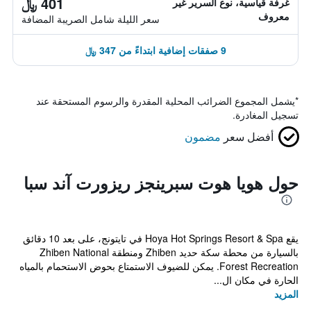
401 ﷼
غرفة قياسية، نوع السرير غير
معروف
سعر الليلة شامل الصريبة المضافة
9 صفقات إضافية ابتداءً من 347 ﷼
*
يشمل المجموع الضرائب المحلية المقدرة والرسوم المستحقة عند
تسجيل المغادرة.
أفضل سعر
مضمون
حول هويا هوت سبرينجز ريزورت آند سبا
يقع Hoya Hot Springs Resort & Spa في تايتونج، على بعد 10 دقائق
بالسيارة من محطة سكة حديد Zhiben ومنطقة Zhiben National
Forest Recreation. يمكن للضيوف الاستمتاع بحوض الاستحمام بالمياه
الحارة في مكان ال...
المزيد