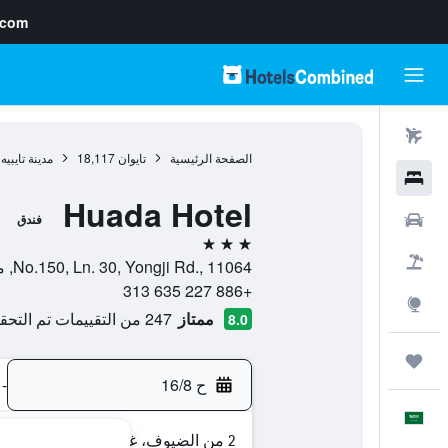
.com
رحلات طيران
الصفحة الرئيسية
تايوان
18,117
مدينة تايبيه
فنادق
Huada Hotel
سيارات
فندق
3 نجوم
حزم العروض
No.150, Ln. 30, Yongji Rd., 11064, مدينة تايبيه, Taipei, تايوان
+886 227 635 313
استكشاف
ممتاز
247 من التقييمات تم التحقق منها
8.0
رحلات
ح 16/8
-
العَرَبِيَّة
2 من الضيوف، غرفة واحدة