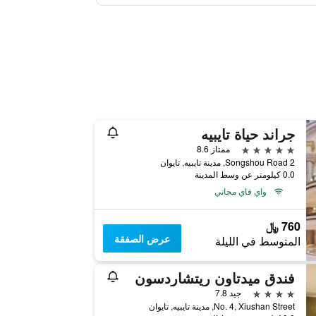
جراند حياة تايبيه
5 نجوم
ممتاز 8.6
2 Songshou Road, مدينة تايبيه, تايوان
0.0 كيلومتر عن وسط المدينة
واي فاي مجاني
760 ﷼
عرض الصفقة
المتوسط في الليلة
فندق ميدتاون ريتشاردسون
4 نجوم
جيد 7.8
No. 4, Xiushan Street, مدينة تايبيه, تايوان