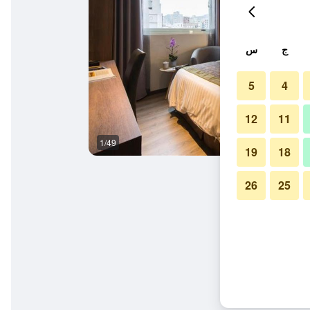
ج
س
5
4
12
11
1/49
المظهر الخارجي
19
18
26
25