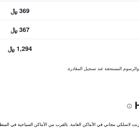
369 ﷼
367 ﷼
1,294 ﷼
والرسوم المستحقة عند تسجيل المغادرة.