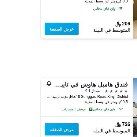
0.0 كيلومتر عن وسط المدينة
واي فاي مجاني
206 ﷼
عرض الصفقة
المتوسط في الليلة
فندق هامبل هاوس في تايبيه، مجموعة فنادق كيوريو من هيلتون
5 نجوم
ممتاز 9.1
No.18 Songgao Road Xinyi District, مدينة تايبيه, تايوان
0.5 كيلومتر عن وسط المدينة
واي فاي مجاني
موقف السيارات
726 ﷼
عرض الصفقة
المتوسط في الليلة