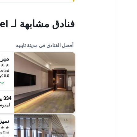
فنادق مشابهة لـ Huada Hotel
أفضل الفنادق في مدينة تايبيه
ميرا
5 نجوم
c Boulevard
0.0 كيلومتر عن وسط المدينة
334 ﷼
المتوس
سيزا
5 نجوم