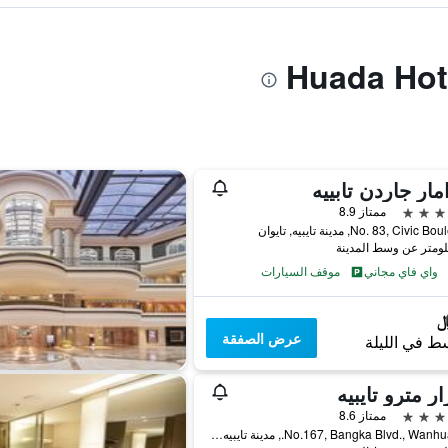
مار جاردن تابييه
ممتاز 8.9
No. 83, Civi, مدينة تايبيه, تايوان
واي فاي مجاني
موقف السيارات
عرض الصفقة
ط في الليلة
ر مترو تايبيه
ممتاز 8.6
No.167, Bangka Blvd., Wanhua Dist., مدينة تايبيه, تايوان