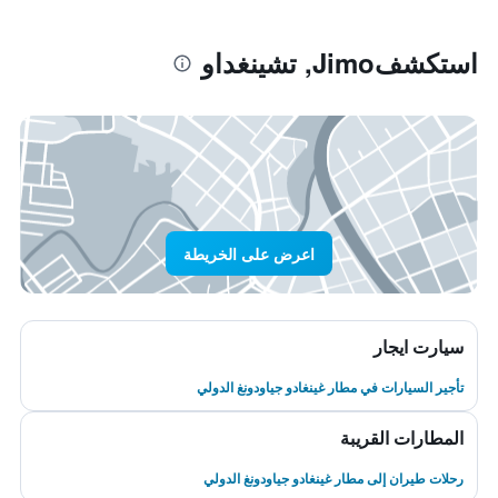
استكشفJimo, تشينغداو
اعرض على الخريطة
سيارت ايجار
تأجير السيارات في مطار غينغادو جياودونغ الدولي
المطارات القريبة
رحلات طيران إلى مطار غينغادو جياودونغ الدولي