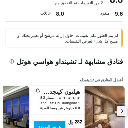
2 من التقييمات تم التحقق منها
8.0
9.6
منفرد
عائلات
لم يتم العثور على تقييمات. حاول إزالة مرشح أو تغيير بحثك أو
مسح كل شيء لعرض التقييمات.
فنادق مشابهة لـ تشينداو هواسي هوتل
أفضل الفنادق في تشينغداو
هيلتون كينجداو جولدين بيتش
5 نجوم
ممتاز 8.3
1 Jia Liang Jiang East Rd Huangdao, تشينغداو, الصين
0.0 كيلومتر عن وسط المدينة
282 ﷼
عرض الصفقة