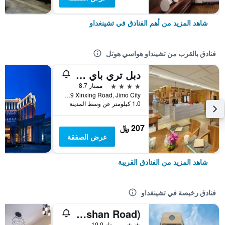
شاهد المزيد من أهم الفنادق في تشينغداو
فنادق بالقرب من تشينداو هواسي هوتل
دبل تري باي هيلتون هوتل تشينغداو - جيمو
4 نجوم
ممتاز 8.7
No. 79 Xinxing Road, Jimo City, تشينغداو, الصين
1.0 كيلومتر عن وسط المدينة
207 ﷼
عرض الصفقة
شاهد المزيد من الفنادق القريبة
فنادق رخيصة في تشينغداو
Elan Hotel (Qingdao Zhongshan Road)
2 نجمتين
ممتاز 10.0