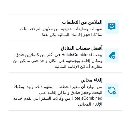
الملايين من التعليقات
تقييمات وتعليقات حقيقية من ملايين النزلاء، مثلك
تمامًا. احجز إقامتك المثالية بكل ثقة!
أفضل صفقات الفنادق
يبحث HotelsCombined في أكثر من 3 ملايين فندق
ومكان إقامة ويجمعهم في مكان واحد حتى تتمكن من
مقارنة أماكن الإقامة المثالية.
إلغاء مجاني
من الوارد أن تتغير الخطط — نتفهم ذلك. ولهذا يمكنك
البحث وحجز فنادق وأماكن إقامة على
HotelsCombined من وكالات السفر التي تقدم خدمة
الإلغاء المجاني