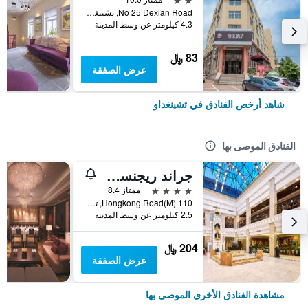
No 25 Dexian Road, تشينغداو, الصين
4.3 كيلومتر عن وسط المدينة
83 ﷼
عرض الصفقة
شاهد أرخص الفنادق في تشينغداو
الفنادق الموصى بها
جراند ريجنسي هوتل
4 نجوم
ممتاز 8.4
110 Hongkong Road(M), تشينغداو, الصين
2.5 كيلومتر عن وسط المدينة
204 ﷼
عرض الصفقة
مشاهدة الفنادق الأخرى الموصى بها