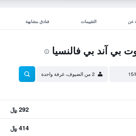
 عن
التقييمات
فنادق مشابهة
 بي آند بي فالنسيا
2 من الضيوف، غرفة واحدة
292 ﷼
414 ﷼