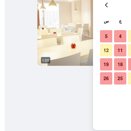
ج
س
5
4
12
11
1/20
غرفة نوم
19
18
26
25