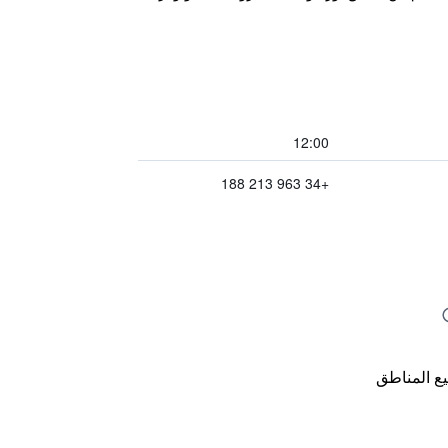
12:00
+34 963 213 188
ع المناطق