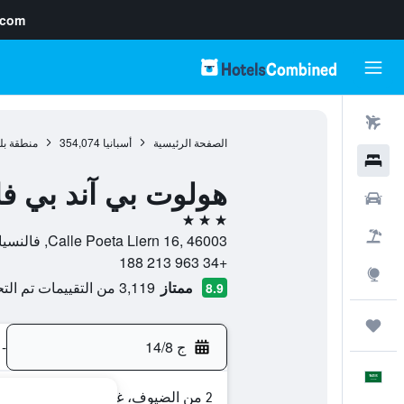
.com
رحلات طيران
الصفحة الرئيسية
أسبانيا
354,074
منطقة بل
فنادق
هولوت بي آند بي فا
سيارات
3 نجوم
حزم العروض
Calle Poeta Liern 16, 46003, فالنسيا, منطقة بلنسية, أسبانيا
+34 963 213 188
استكشاف
ممتاز
3,119 من التقييمات تم التحقق منها
8.9
رحلات
ج 14/8
-
العَرَبِيَّة
2 من الضيوف، غرفة واحدة