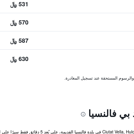
531 ﷼
570 ﷼
587 ﷼
630 ﷼
والرسوم المستحقة عند تسجيل المغادرة.
بي فالنسيا
يقع مكان المبيت والإفطار t Vella, Hulot B&B Valencia