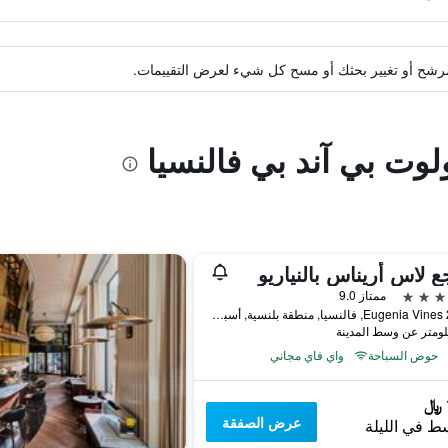
ة مرشح أو تغيير بحثك أو مسح كل شيء لعرض التقييمات.
لوت بي آند بي فالنسيا
ع لاس أريناس بالنياريو
ممتاز 9.0
Eugenia Vines 22-24, فالنسيا, منطقة بلنسية, أسبانيا
حوض السباحة
واي فاي مجاني
عرض الصفقة
ط في الليلة