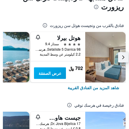
ريزورت
فنادق بالقرب من ونجيست هوتل سن ريزورت
هوتل بيرلا
4 نجوم
ممتاز 9.4
Setaliste 5 Danica 98, هرسك نوفي, الجبل الأسود
2.2 كيلومتر عن وسط المدينة
702 ﷼
عرض الصفقة
شاهد المزيد من الفنادق القريبة
فنادق رخيصة في هرسك نوفي
جيست هاوس تومانوفيك
Dr. Jova Bijelica 17, هرسك نوفي, الجبل الأسود
0.8 كيلومتر عن وسط المدينة