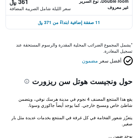
361 ﷼
Double room، نوع السرير
غير معروف
سعر الليلة شامل الصريبة المضافة
11 صفقة إضافية ابتداءً من 371 ﷼
*
يشمل المجموع الضرائب المحلية المقدرة والرسوم المستحقة عند
تسجيل المغادرة.
أفضل سعر
مضمون
حول ونجيست هوتل سن ريزورت
يقع هذا المنتجع المصنف 4 نجوم في مدينة هرسك نوفي، ويتضمن
شاطئ خاص ومسبح خارجي. كما يوجد أيضاً جاكوزي وسونا.
يتعزّز شعور الفخامة في كل غرفة في المنتجع بخدمات عديدة مثل بار
صغير.
يوجد ضمن ...