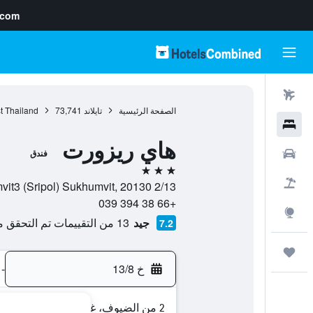
.com
رحلات طيران
الصفحة الرئيسية
تايلاند
73,741
t Thailand
فنادق
هاي ريزورت
سيارات
فندق
3 نجوم
حزم العروض
2/13 Soi Sukhumvit3 (Sripol) Sukhumvit, 20130, تشونبوري, محافظة تشونبوري, تايلاند
+66 38 394 039
استكشاف
جيد
13 من التقييمات تم التحقق منها
7.2
رحلات
خ 13/8
-
2 من الضيوف، غرفة واحدة