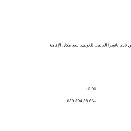
"Hy-resort" بتصنيف 3 نجوم ويقع في بانغسين على بُعد 7.9 كم من نادي كريستال باي للغولف و10 كم من نادي بانغبرا العالمي للغولف. يبعد مكان الإقامة
12:00
+66 38 394 039