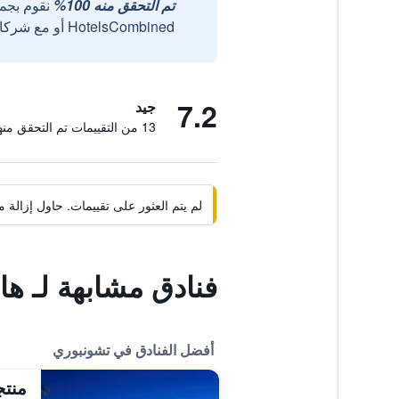
تم التحقق منه 100%
نقوم بجم
HotelsCombined أو مع شركائنا الخارجيين الموثوقين.
7.2
جيد
13 من التقييمات تم التحقق منها
لم يتم العثور على تقييمات. حاول إزال
فنادق مشابهة لـ ه
أفضل الفنادق في تشونبوري