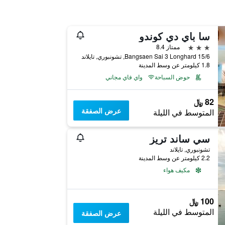
سا باي دي كوندو
3 نجوم
ممتاز 8.4
15/6 Bangsaen Sai 3 Longhard, تشونبوري, تايلاند
1.8 كيلومتر عن وسط المدينة
حوض السباحة
واي فاي مجاني
82 ﷼
عرض الصفقة
المتوسط في الليلة
سي ساند تريز
تشونبوري, تايلاند
2.2 كيلومتر عن وسط المدينة
مكيف هواء
100 ﷼
المتوسط في الليلة
عرض الصفقة