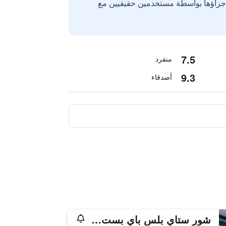
إجراؤها بواسطة مستخدمين حقيقيين مع
7.5
منفرد
9.3
أصدقاء
شور ستاي بلس باي بست ويسترن تي باتايا