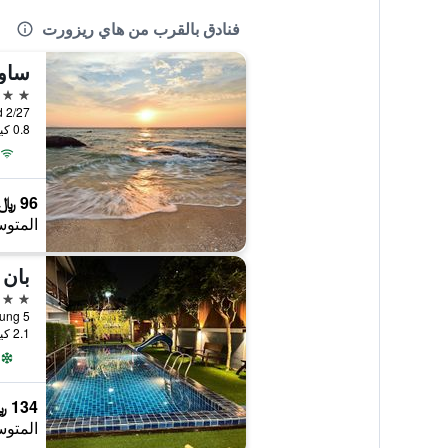
فنادق بالقرب من هاي ريزورت
ساو
2 نجمتين
0.8 كيلومتر عن وسط المدينة
96 ﷼
المتوس
بان 
3 نجوم
2.1 كيلومتر عن وسط المدينة
134 ﷼
المتوس