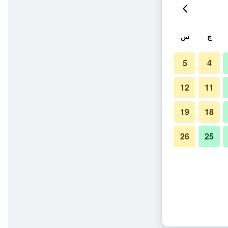
ج
س
5
4
12
11
19
18
26
25