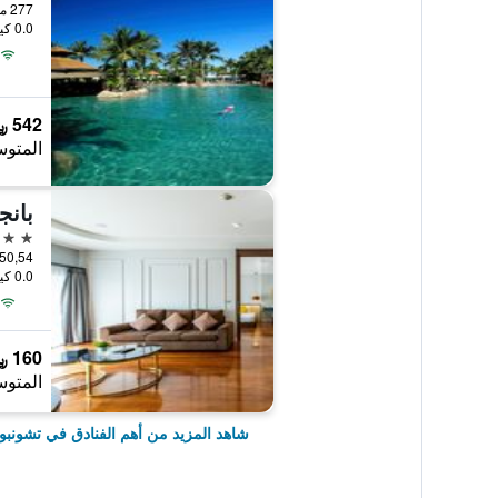
277 مو 5 ناكلوا بانجلامونج, تشونبوري, تايلاند
0.0 كيلومتر عن وسط المدينة
542 ﷼
المتوس
بانج
4 نجوم
50,54 Bangsaen Beach 1 Rd., تشونبوري, تايلا
0.0 كيلومتر عن وسط المدينة
160 ﷼
المتوس
شاهد المزيد من أهم الفنادق في تشونب