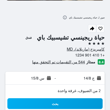
صور لـ حياة ريجينسي تشيسبيك باي
حياة ريجينسي تشيسبيك باي
فندق
4 نجوم
كامبريدج (ماريلاند)، MD
+1 410 901 1234
ممتاز
544 من التقييمات تم التحقق منها
8.4
ج 14/8
-
س 15/8
2 من الضيوف، غرفة واحدة
بحث