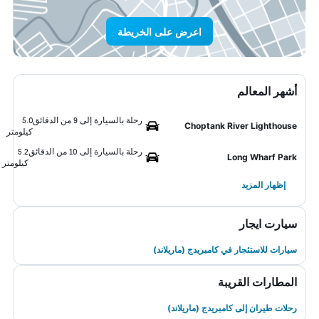
اعرض على الخريطة
أشهر المعالم
رحلة بالسيارة إلى 9 من الدقائق
5.0
Choptank River Lighthouse
كيلومتر
رحلة بالسيارة إلى 10 من الدقائق
5.2
Long Wharf Park
كيلومتر
إظهار المزيد
سيارت ايجار
سيارات للاستئجار في كامبريدج (ماريلاند)
المطارات القريبة
رحلات طيران إلى كامبريدج (ماريلاند)