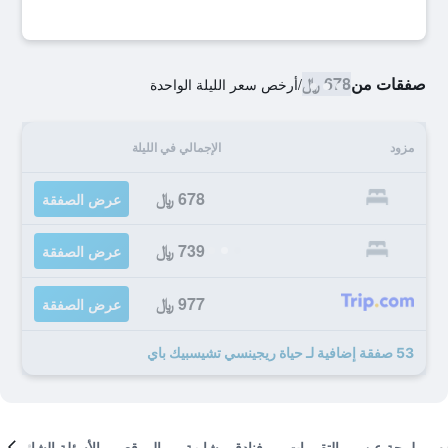
صفقات من
678 ﷼
/
أرخص سعر الليلة الواحدة
مزود
الإجمالي في الليلة
678 ﷼
عرض الصفقة
739 ﷼
عرض الصفقة
977 ﷼
عرض الصفقة
53 صفقة إضافية لـ حياة ريجينسي تشيسبيك باي
لمحة عن
التقييمات
فنادق مشابهة
الموقع
الأسئلة الشائعة