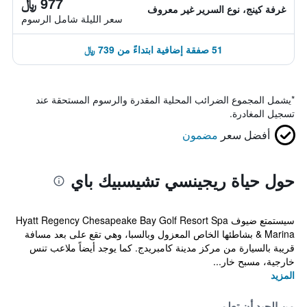
977 ﷼
غرفة كينج، نوع السرير غير معروف
سعر الليلة شامل الرسوم
51 صفقة إضافية ابتداءً من 739 ﷼
*
يشمل المجموع الضرائب المحلية المقدرة والرسوم المستحقة عند
تسجيل المغادرة.
أفضل سعر
مضمون
حول حياة ريجينسي تشيسبيك باي
سيستمتع ضيوف Hyatt Regency Chesapeake Bay Golf Resort Spa
& Marina بشاطئها الخاص المعزول وبالسبا، وهي تقع على بعد مسافة
قريبة بالسيارة من مركز مدينة كامبريدج. كما يوجد أيضاً ملاعب تنس
خارجية، مسبح خار...
المزيد
من الجيد أن تعلم