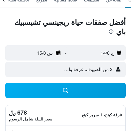
أفضل صفقات حياة ريجينسي تشيسبيك
باي
ج 14/8
-
س 15/8
2 من الضيوف، غرفة واحدة
678 ﷼
غرفة كينج، 1 سرير كينغ
سعر الليلة شامل الرسوم