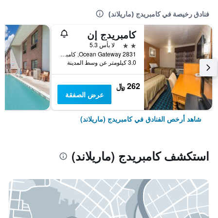
فنادق رخيصة في كامبريدج (ماريلاند)
كامبريدج إن
2 نجمتين
لا بأس 5.3
2831 Ocean Gateway, كامبريدج (ماريلاند), MD, الولايات المتحدة الأميريكية
3.0 كيلومتر عن وسط المدينة
262 ﷼
عرض الصفقة
شاهد أرخص الفنادق في كامبريدج (ماريلاند)
استكشف كامبريدج (ماريلاند)