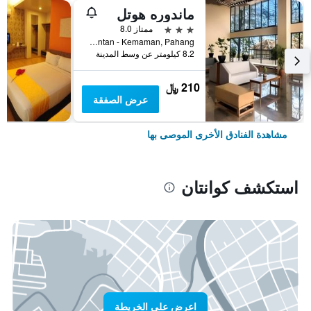
ماندوره هوتل
3 نجوم
ممتاز 8.0
D - 929216, Pantai Beserah,Jalan Kuantan - Kemaman, Pahang, كوانتان, ماليزيا
8.2 كيلومتر عن وسط المدينة
210 ﷼
عرض الصفقة
مشاهدة الفنادق الأخرى الموصى بها
استكشف كوانتان
اعرض على الخريطة