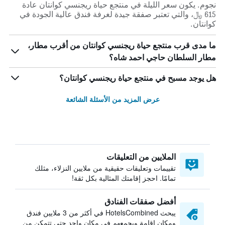
نجوم. يكون سعر الليلة في منتجع حياة ريجنسي كوانتان عادة
615 ﷼، والتي تعتبر صفقة جيدة لغرفة فندق عالية الجودة في
كوانتان.
ما مدى قرب منتجع حياة ريجنسي كوانتان من أقرب مطار،
مطار السلطان حاجي احمد شاه؟
هل يوجد مسبح في منتجع حياة ريجنسي كوانتان؟
عرض المزيد من الأسئلة الشائعة
الملايين من التعليقات
تقييمات وتعليقات حقيقية من ملايين النزلاء، مثلك
تمامًا. احجز إقامتك المثالية بكل ثقة!
أفضل صفقات الفنادق
يبحث HotelsCombined في أكثر من 3 ملايين فندق
ومكان إقامة ويجمعهم في مكان واحد حتى تتمكن من