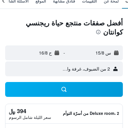
لمحة عن
التقييمات
فنادق مشابهة
الموقع
الأسئلة الشائعة
أفضل صفقات منتجع حياة ريجنسي
كوانتان
س 15/8
-
ح 16/8
2 من الضيوف، غرفة واحدة
394 ﷼
Deluxe room، 2 من أسرّة التوأم
سعر الليلة شامل الرسوم