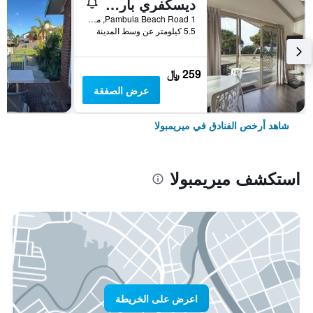
ديسكفري باركس - بامبولا بيتش
1 Pambula Beach Road, ميريمبولا, NSW, أستراليا
5.5 كيلومتر عن وسط المدينة
259 ﷼
عرض الصفقة
شاهد أرخص الفنادق في ميريمبولا
استكشف ميريمبولا
اعرض على الخريطة