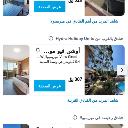
عرض الصفقة
شاهد المزيد من أهم الفنادق في ميريمبولا
فنادق بالقرب من Hydra Holiday Units
أوشن فيو موتور إن
1 View Street, ميريمبولا, NSW, أستراليا
0.4 كيلومتر عن وسط المدينة
307 ﷼
عرض الصفقة
شاهد المزيد من الفنادق القريبة
فنادق رخيصة في ميريمبولا