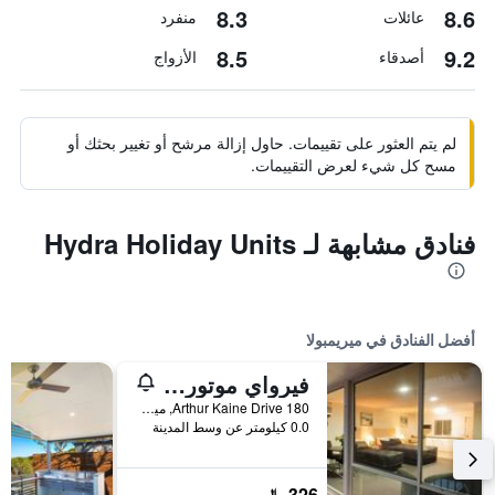
8.3
8.6
عائلات
منفرد
8.5
9.2
أصدقاء
الأزواج
لم يتم العثور على تقييمات. حاول إزالة مرشح أو تغيير بحثك أو
مسح كل شيء لعرض التقييمات.
فنادق مشابهة لـ Hydra Holiday Units
أفضل الفنادق في ميريمبولا
فيرواي موتور إن
180 Arthur Kaine Drive, ميريمبولا, NSW, أستراليا
0.0 كيلومتر عن وسط المدينة
326 ﷼