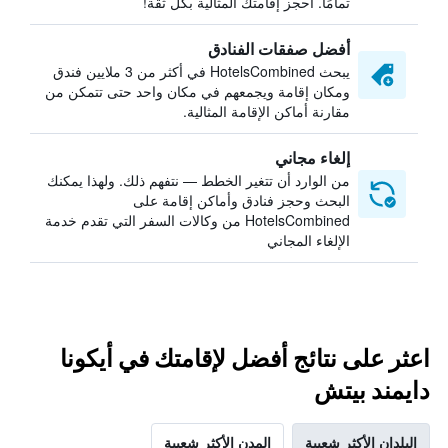
تمامًا. احجز إقامتك المثالية بكل ثقة!
أفضل صفقات الفنادق
يبحث HotelsCombined في أكثر من 3 ملايين فندق
ومكان إقامة ويجمعهم في مكان واحد حتى تتمكن من
مقارنة أماكن الإقامة المثالية.
إلغاء مجاني
من الوارد أن تتغير الخطط — نتفهم ذلك. ولهذا يمكنك
البحث وحجز فنادق وأماكن إقامة على
HotelsCombined من وكالات السفر التي تقدم خدمة
الإلغاء المجاني
اعثر على نتائج أفضل لإقامتك في أيكونا
دايمند بيتش
البلدان الأكثر شعبية
المدن الأكثر شعبية