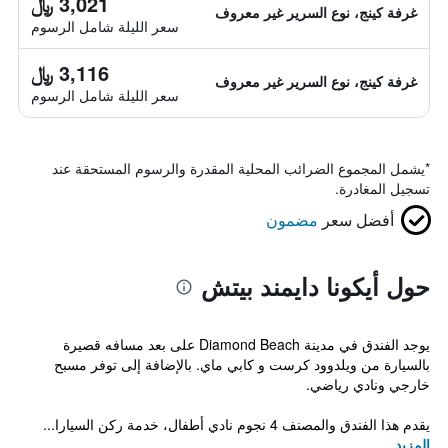
3,021 ﷼
غرفة كينج، نوع السرير غير معروف
سعر الليلة شامل الرسوم
3,116 ﷼
غرفة كينج، نوع السرير غير معروف
سعر الليلة شامل الرسوم
*
يشمل المجموع الضرائب المحلية المقدرة والرسوم المستحقة عند
تسجيل المغادرة.
أفضل سعر
مضمون
حول أيكونا دايمند بيتش
يوجد الفندق في مدينة Diamond Beach على بعد مسافه قصيرة
بالسيارة من ويلدوود كرست و كابي ماي. بالإضافة إلى توفر مسبح
خارجي ونادي رياضي.
يقدم هذا الفندق والمصنف 4 نجوم نادي أطفال، خدمة ركن السيارا...
المزيد