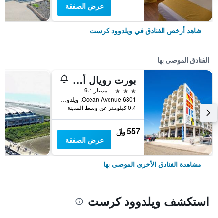
عرض الصفقة
شاهد أرخص الفنادق في ويلدوود كرست
الفنادق الموصى بها
بورت رويال أوشن فرونت هوتل
3 نجوم
ممتاز 9.1
6801 Ocean Avenue, ويلدوود كرست, NJ, الولايات المتحدة الأميريكية
0.4 كيلومتر عن وسط المدينة
557 ﷼
عرض الصفقة
مشاهدة الفنادق الأخرى الموصى بها
استكشف ويلدوود كرست