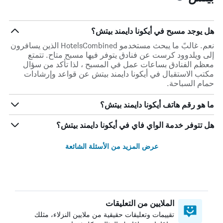
هل يوجد مسبح في أيكونا دايمند بيتش؟
نعم. غالبً ما يبحث مستخدمو HotelsCombined الذين يسافرون
إلى ويلدوود كرست عن فنادق يتوفر فيها مسبح متاح. تتمتع
معظم الفنادق بساعات عمل في المسبح ، لذا تأكد من سؤال
مكتب الاستقبال في أيكونا دايمند بيتش عن قواعد وإرشادات
حمام السباحة.
ما هو رقم هاتف أيكونا دايمند بيتش؟
هل تتوفر خدمة الواي فاي في أيكونا دايمند بيتش؟
عرض المزيد من الأسئلة الشائعة
الملايين من التعليقات
تقييمات وتعليقات حقيقية من ملايين النزلاء، مثلك