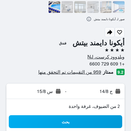
صور لـ أيكونا دايمند بيتش
أيكونا دايمند بيتش
فندق
4 نجوم
ويلدوود كرست، NJ
+1 609 729 6600
ممتاز
959 من التقييمات تم التحقق منها
9.2
ج 14/8
-
س 15/8
2 من الضيوف، غرفة واحدة
بحث