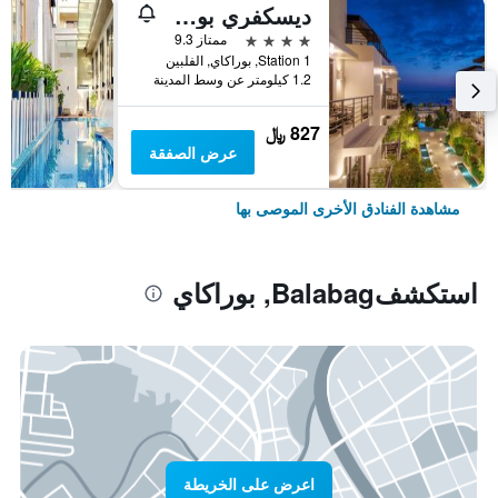
ديسكفري بوراكاي
4 نجوم
ممتاز 9.3
Station 1, بوراكاي, الفلبين
1.2 كيلومتر عن وسط المدينة
827 ﷼
عرض الصفقة
مشاهدة الفنادق الأخرى الموصى بها
استكشفBalabag, بوراكاي
اعرض على الخريطة