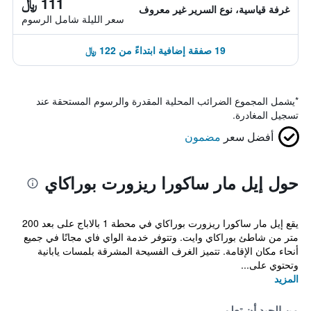
111 ﷼
غرفة قياسية، نوع السرير غير معروف
سعر الليلة شامل الرسوم
19 صفقة إضافية ابتداءً من 122 ﷼
*
يشمل المجموع الضرائب المحلية المقدرة والرسوم المستحقة عند
تسجيل المغادرة.
أفضل سعر
مضمون
حول إيل مار ساكورا ريزورت بوراكاي
يقع إيل مار ساكورا ريزورت بوراكاي في محطة 1 بالاباج على بعد 200
متر من شاطئ بوراكاي وايت. وتتوفر خدمة الواي فاي مجانًا في جميع
أنحاء مكان الإقامة. تتميز الغرف الفسيحة المشرقة بلمسات يابانية
وتحتوي على...
المزيد
من الجيد أن تعلم