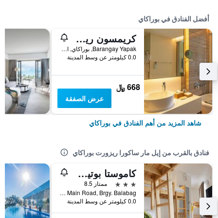
أفضل الفنادق في بوراكاي
كريمسون ريزورت آند سبا بوراكاي
Barangay Yapak, بوراكاي, الفلبين
0.0 كيلومتر عن وسط المدينة
668 ﷼
عرض الصفقة
شاهد المزيد من أهم الفنادق في بوراكاي
فنادق بالقرب من إيل مار ساكورا ريزورت بوراكاي
كاموستا بوتيك هوتل
3 نجوم
ممتاز 8.5
Station 1, Main Road, Brgy. Balabag, بوراكاي, الفلبين
0.0 كيلومتر عن وسط المدينة