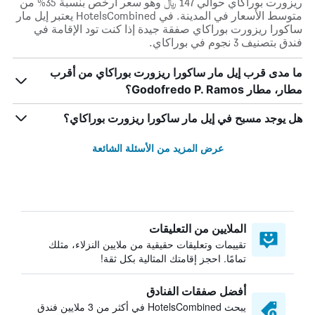
ريزورت بوراكاي حوالي 147 ﷼ وهو سعر أرخص بنسبة 35% من
متوسط الأسعار في المدينة. في HotelsCombined يعتبر إيل مار
ساكورا ريزورت بوراكاي صفقة جيدة إذا كنت تود الإقامة في
فندق بتصنيف 3 نجوم في بوراكاي.
ما مدى قرب إيل مار ساكورا ريزورت بوراكاي من أقرب
مطار، مطار Godofredo P. Ramos؟
هل يوجد مسبح في إيل مار ساكورا ريزورت بوراكاي؟
عرض المزيد من الأسئلة الشائعة
الملايين من التعليقات
تقييمات وتعليقات حقيقية من ملايين النزلاء، مثلك
تمامًا. احجز إقامتك المثالية بكل ثقة!
أفضل صفقات الفنادق
يبحث HotelsCombined في أكثر من 3 ملايين فندق