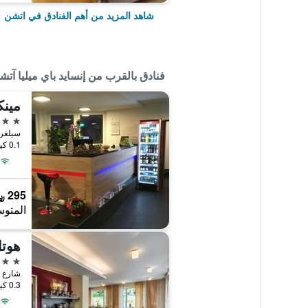
شاهد المزيد من أهم الفنادق في اتشن
فنادق بالقرب من إنسايد باي ميليا آتش
مينك
3 نجوم
سيلغرابن 2, اتشن, ولاية شمال الر
0.1 كيلومتر عن وسط المدينة
295 ﷼
المتوس
هوتل
3 نجوم
0.3 كيلومتر عن وسط المدينة