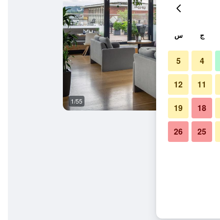
ج
س
5
4
12
11
1/55
مطعم
19
18
26
25