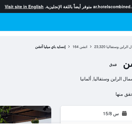
ar.hotelscombined
متوفر أيضاً باللغة الإنجليزية.
Visit site in English
ل الراين وستفاليا
23,320
اتشن
164
إنسايد باي ميليا آتشن
شن
فندق
س 15/8