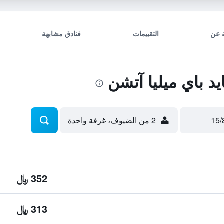
 عن
التقييمات
فنادق مشابهة
 باي ميليا آتشن
2 من الضيوف، غرفة واحدة
352 ﷼
313 ﷼