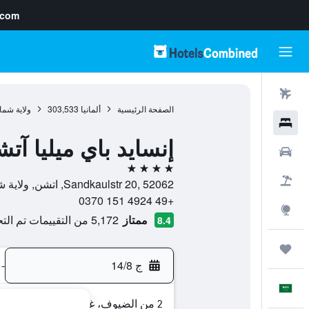
.com
رحلات طيران
الصفحة الرئيسية
ألمانيا
303,533
ولاية شما
فنادق
إنسايد باي ميليا آت
سيارات
4 نجوم
حزم العروض
Sandkaulstr 20, 52062, اتشن, ولاية شمال الراين وستفاليا, ألمانيا
+49 4924 151 0370
استكشاف
ممتاز
5,172 من التقييمات تم التحقق منها
8.4
رحلات
ج 14/8
-
العَرَبِيَّة
2 من الضيوف، غرفة واحدة