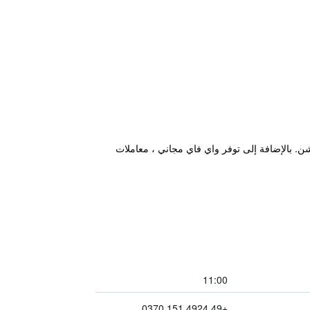
الية أثناء تواجدهم في مدينة اتشن. بالإضافة إلى توفر واي فاي مجاني ، معاملات
11:00
+49 4924 151 0370