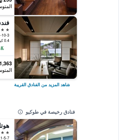
المتوس
فندق
5 نجوم
2-10-3 Nagata-Cho, طوكيو, ال
0.4 كيلومتر عن وسط المدينة
1,363 ﷼
المتوس
شاهد المزيد من الفنادق القريبة
فنادق رخيصة في طوكيو
3 نجوم
1-5-7, Matsugaya, طوكيو, اليابان