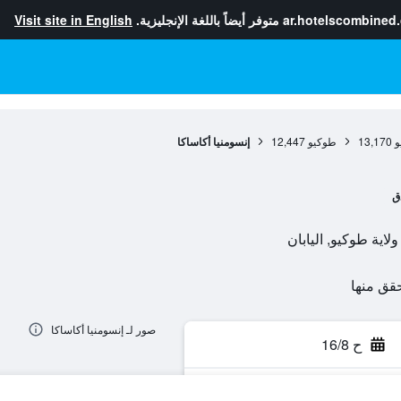
ar.hotelscombined
متوفر أيضاً باللغة الإنجليزية.
Visit site in English
و
13,170
طوكيو
12,447
إنسومنيا أكاساكا
ق
صور لـ إنسومنيا أكاساكا
ح 16/8