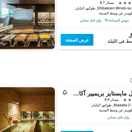
ممتاز 8.7
حوض السباحة
واي فاي مجاني
عرض الصفقة
ط في الليلة
هوتل مايستايز بريميير آكاساكا
ممتاز 8.4
, اليابان
واي فاي مجاني