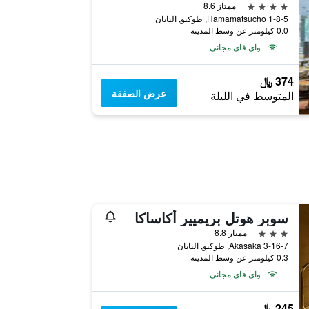
4 نجوم
ممتاز 8.6
1-8-5 Hamamatsucho, طوكيو, اليابان
0.0 كيلومتر عن وسط المدينة
واي فاي مجاني
374 ﷼
عرض الصفقة
المتوسط في الليلة
سوبر هوتل بريميير أكاساكا
3 نجوم
ممتاز 8.8
3-16-7 Akasaka, طوكيو, اليابان
0.3 كيلومتر عن وسط المدينة
واي فاي مجاني
245 ﷼