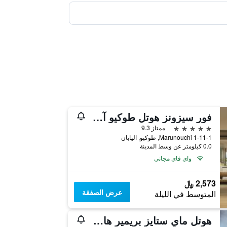
فور سيزونز هوتل طوكيو آت مارونوتشي
5 نجوم
ممتاز 9.3
1-11-1 Marunouchi, طوكيو, اليابان
0.0 كيلومتر عن وسط المدينة
واي فاي مجاني
2,573 ﷼
عرض الصفقة
المتوسط في الليلة
هوتل ماي ستايز بريمير هاماماتسوشو