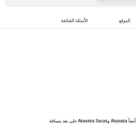
الموقع
الأسئلة الشائعة
يقع هذا الفندق الساحر في Central Tokyo طوكيو، و يقدم خدمة غسل وكي الملابس، استقبال على مدار الساعة ومصبغة. أيضاً Akasaka وAkasaka Sacas على بعد مسافة