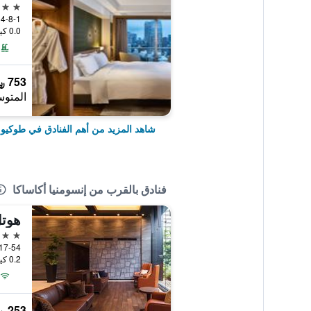
5 نجوم
4-8-1 Shibakoen Minato-ku, طوكيو, اليابان
0.0 كيلومتر عن وسط المدينة
753 ﷼
المتوس
شاهد المزيد من أهم الفنادق في طوكيو
فنادق بالقرب من إنسومنيا أكاساكا
4 نجوم
2-17-54 Akasaka, طوكيو
0.2 كيلومتر عن وسط المدينة
253 ﷼