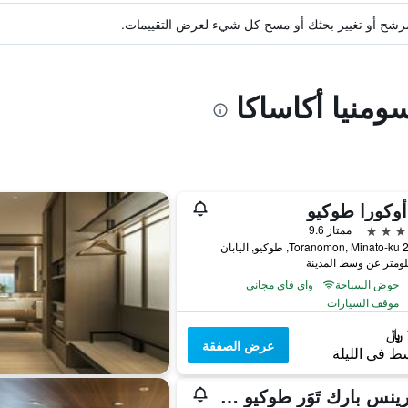
ة مرشح أو تغيير بحثك أو مسح كل شيء لعرض التقييمات.
سومنيا أكاساكا
وكورا طوكيو
ممتاز 9.6
اليابان
حوض السباحة
واي فاي مجاني
موقف السيارات
عرض الصفقة
ط في الليلة
ذا برينس بارك تَوَر طوكيو - الفنادق والمنتجعات المفضلة، مجموعة فنادق إل في إكس