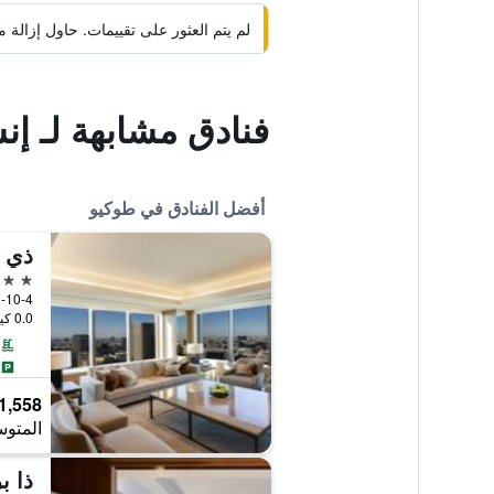
لم يتم العثور على تقييمات. حاول إزال
فنادق مشابهة لـ إن
أفضل الفنادق في طوكيو
ذي أ
5 نجوم
2-10-4 Toranomon, Minato-ku, طوكيو, 
0.0 كيلومتر عن وسط المدينة
1,558 ﷼
المتوس