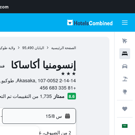
.com
رحلات طيران
الصفحة الرئيسية
اليابان
95,490
ولاية طوكي
فنادق
إنسومنيا أكاساكا
سيارات
فند
3 نجوم
حزم العروض
2-14-14 Akasaka, 107-0052, طوكيو, ولاية طوكيو, اليابان
+81 335 683 456
استكشاف
ممتاز
1,735 من التقييمات تم التحقق منها
8.6
رحلات
س 15/8
-
العَرَبِيَّة
2 من الضيوف، غرفة واحدة