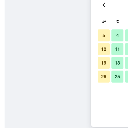
ج
س
5
4
12
11
19
18
26
25