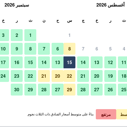
أغسطس 2026
سبتمبر 2026
ث
ث
ر
خ
ج
س
ح
ن
ث
ر
خ
3
2
1
1
10
9
8
7
6
8
7
6
5
4
17
16
15
14
13
15
14
13
12
11
عرض الأسعار
24
23
22
21
20
22
21
20
19
18
30
29
28
27
29
28
27
26
25
عرض الأسعار
عرض الأسعار
سط
مرتفع
بناءً على متوسط أسعار الفنادق ذات الثلاث نجوم.