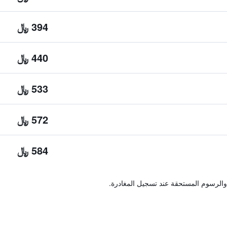
394 ﷼
440 ﷼
533 ﷼
572 ﷼
584 ﷼
والرسوم المستحقة عند تسجيل المغادرة.