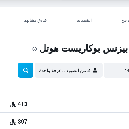
 عن
التقييمات
فنادق مشابهة
بيزنس بوكاريست هوتل
2 من الضيوف، غرفة واحدة
413 ﷼
397 ﷼