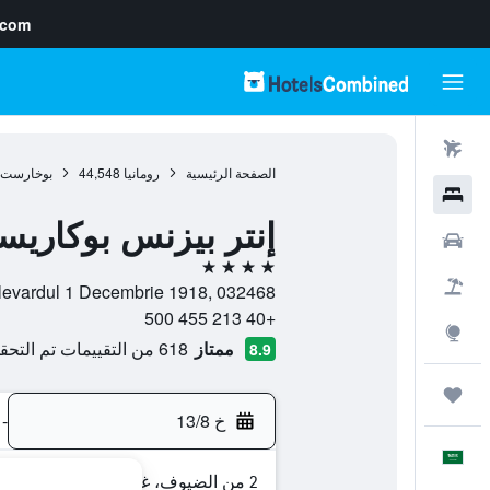
.com
رحلات طيران
الصفحة الرئيسية
رومانيا
44,548
بوخارست
فنادق
إنتر بيزنس بوكاري
سيارات
4 نجوم
حزم العروض
Bulevardul 1 Decembrie 1918, 032468, بوخارست, Bucuresti, رو
+40 213 455 500
استكشاف
ممتاز
618 من التقييمات تم التحقق منها
8.9
رحلات
خ 13/8
-
العَرَبِيَّة
2 من الضيوف، غرفة واحدة