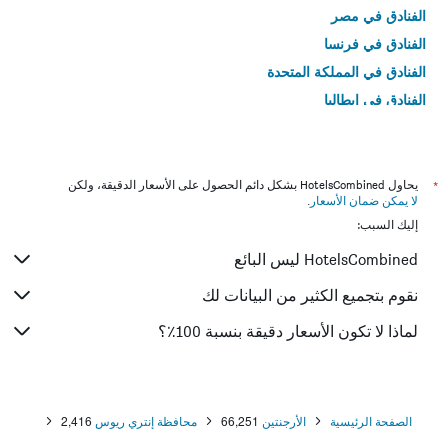
الفنادق في مصر
الفنادق في فرنسا
الفنادق في المملكة المتحدة
الفنادق في إيطاليا
الفنادق في تايلاند
*
يحاول HotelsCombined بشكل دائم الحصول على الأسعار الدقيقة، ولكن
لا يمكن ضمان الأسعار
.
إليك السبب:
HotelsCombined ليس البائع
نقوم بتجميع الكثير من البيانات لك
لماذا لا تكون الأسعار دقيقة بنسبة 100٪؟
الصفحة الرئيسية
الأرجنتين
66,251
محافظة إنتري ريوس
2,416