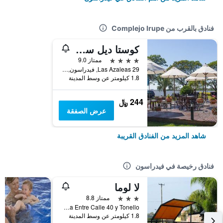
فنادق بالقرب من Complejo Irupe
كوستا ديل سول
4 نجوم
ممتاز 9.0
Las Azaleas 29, فيدراسون, محافظة إنتري ريوس, الأرجنتين
1.8 كيلومتر عن وسط المدينة
244 ﷼
عرض الصفقة
شاهد المزيد من الفنادق القريبة
فنادق رخيصة في فيدراسون
لا لوما
3 نجوم
ممتاز 8.8
Santa Catalina Entre Calle 40 y Tonello, فيدراسون, محافظة إنتري ريوس, الأرجنتين
1.8 كيلومتر عن وسط المدينة