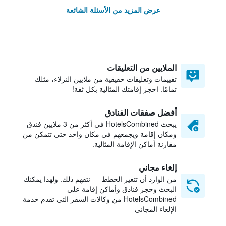
عرض المزيد من الأسئلة الشائعة
الملايين من التعليقات
تقييمات وتعليقات حقيقية من ملايين النزلاء، مثلك
تمامًا. احجز إقامتك المثالية بكل ثقة!
أفضل صفقات الفنادق
يبحث HotelsCombined في أكثر من 3 ملايين فندق
ومكان إقامة ويجمعهم في مكان واحد حتى تتمكن من
مقارنة أماكن الإقامة المثالية.
إلغاء مجاني
من الوارد أن تتغير الخطط — نتفهم ذلك. ولهذا يمكنك
البحث وحجز فنادق وأماكن إقامة على
HotelsCombined من وكالات السفر التي تقدم خدمة
الإلغاء المجاني