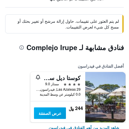
لم يتم العثور على تقييمات. حاول إزالة مرشح أو تغيير بحثك أو
مسح كل شيء لعرض التقييمات.
فنادق مشابهة لـ Complejo Irupe
أفضل الفنادق في فيدراسون
كوستا ديل سول
4 نجوم
ممتاز 9.0
Las Azaleas 29, فيدراسون, محافظة إنتري ريوس, الأرجنتين
0.0 كيلومتر عن وسط المدينة
244 ﷼
عرض الصفقة
شاهد المزيد من أهم الفنادق في فيدراسون