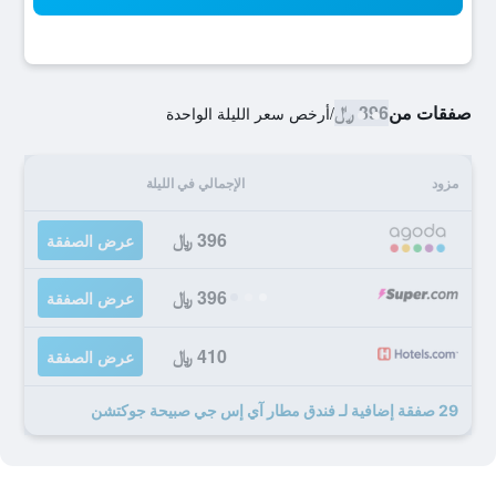
صفقات من
396 ﷼
/
أرخص سعر الليلة الواحدة
مزود
الإجمالي في الليلة
396 ﷼
عرض الصفقة
396 ﷼
عرض الصفقة
410 ﷼
عرض الصفقة
29 صفقة إضافية لـ فندق مطار آي إس جي صبيحة جوكتشن