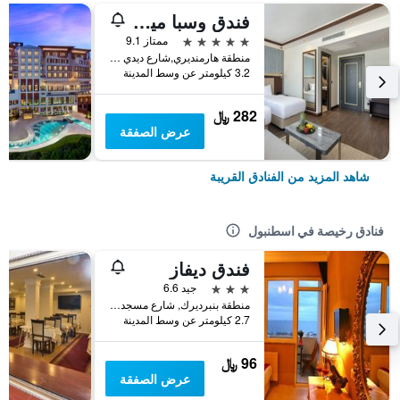
فندق وسبا ميراكل إسطنبول آسيا إيربورت
5 نجوم
ممتاز 9.1
منطقة هارمنديري,شارع ديدي باشا,موقع سوكاك رقم 8 كورتكوي, اسطنبول, تركيا
3.2 كيلومتر عن وسط المدينة
282 ﷼
عرض الصفقة
شاهد المزيد من الفنادق القريبة
فنادق رخيصة في اسطنبول
فندق ديفاز
3 نجوم
جيد 6.6
منطقة بنبرديرك, شارع مسجد كاتب سنان رقم 31, اسطنبول, تركيا
2.7 كيلومتر عن وسط المدينة
96 ﷼
عرض الصفقة