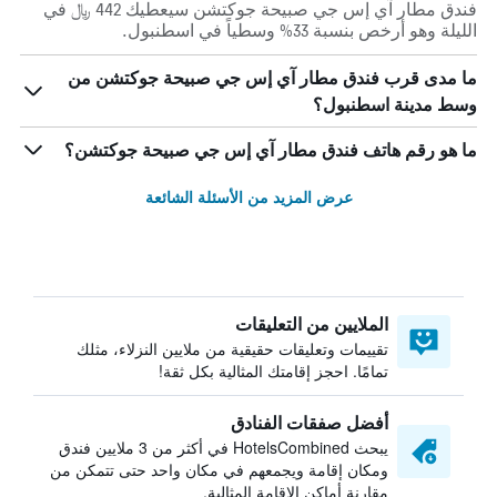
فندق مطار آي إس جي صبيحة جوكتشن سيعطيك 442 ﷼ في
الليلة وهو أرخص بنسبة 33% وسطياً في اسطنبول.
ما مدى قرب فندق مطار آي إس جي صبيحة جوكتشن من
وسط مدينة اسطنبول؟
ما هو رقم هاتف فندق مطار آي إس جي صبيحة جوكتشن؟
عرض المزيد من الأسئلة الشائعة
الملايين من التعليقات
تقييمات وتعليقات حقيقية من ملايين النزلاء، مثلك
تمامًا. احجز إقامتك المثالية بكل ثقة!
أفضل صفقات الفنادق
يبحث HotelsCombined في أكثر من 3 ملايين فندق
ومكان إقامة ويجمعهم في مكان واحد حتى تتمكن من
مقارنة أماكن الإقامة المثالية.