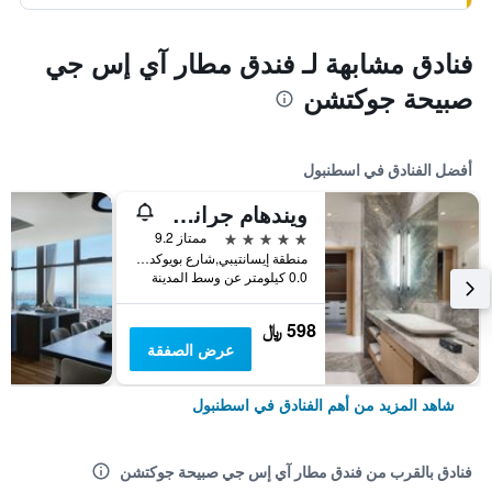
فنادق مشابهة لـ فندق مطار آي إس جي
صبيحة جوكتشن
أفضل الفنادق في اسطنبول
ويندهام جراند إسطنبول ليفينت
5 نجوم
ممتاز 9.2
منطقة إيسانتيبي,شارع بويوكديري 177-183 شيشلي, اسطنبول, تركيا
0.0 كيلومتر عن وسط المدينة
598 ﷼
عرض الصفقة
شاهد المزيد من أهم الفنادق في اسطنبول
فنادق بالقرب من فندق مطار آي إس جي صبيحة جوكتشن