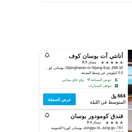
أنانتي آت بوسان كوف
5 نجوم
ممتاز 8.9
268-32, Gijanghaean-ro Gijang-Eup, بوسان, كوريا الجنوبية
0.0 كيلومتر عن وسط المدينة
حوض السباحة
واي فاي مجاني
موقف السيارات
664 ﷼
عرض الصفقة
المتوسط في الليلة
فندق كومودور بوسان
4 نجوم
ممتاز 8.4
151, Junggu-ro, Jung-gu, بوسان, كوريا الجنوبية