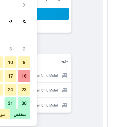
بح
ح
ن
3
2
مزود
10
9
17
16
Provider for Iu Motel
24
23
Provider for Iu Motel
31
30
Provider for Iu Motel
منخفض
متو