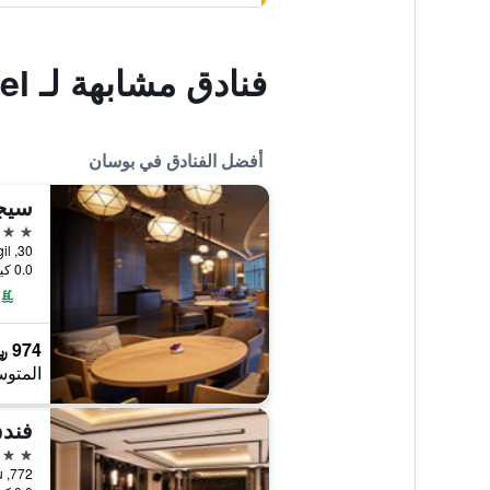
فنادق مشابهة لـ Iu Motel
أفضل الفنادق في بوسان
سيج
5 نجوم
30, Dalmaji-gil, بوسان, كوريا الجنوبية
0.0 كيلومتر عن وسط المدينة
974 ﷼
المتوس
فندق
5 نجوم