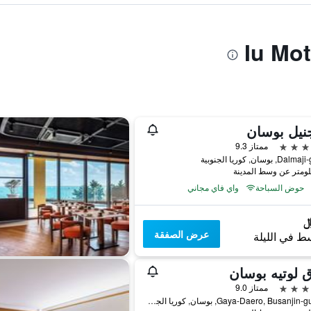
نيل بوسان
ممتاز 9.3
حوض السباحة
واي فاي مجاني
عرض الصفقة
ط في الليلة
 لوتيه بوسان
ممتاز 9.0
772, Gaya-Daero, Busanjin-gu, بوسان, كوريا الجنوبية