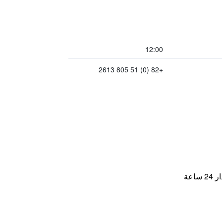
12:00
+82 (0) 51 805 2613
اعة