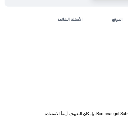
الموقع
الأسئلة الشائعة
يقع هذا الموتيل المميز بمدينة بوسان ضمن مسافة عشر دقائق تنزهاً على الأقدام عن Beomnaegol Subway Station (Busan Metro Line 1). بإمكان الضيوف أيضاً الاستفادة