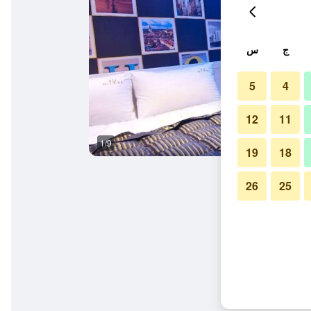
ج
س
5
4
12
11
1/9
حمام
19
18
26
25