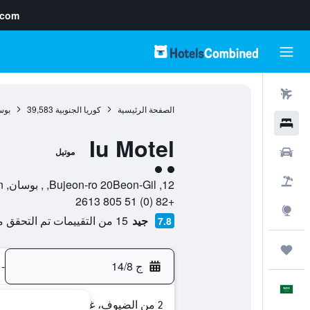
.com
رحلات طيران
الصفحة الرئيسية
كوريا الجنوبية
39,583
بوس
فنادق
Iu Motel
سيارات
موتيل
تقييم فئة 2
حزم العروض
12, Bujeon-ro 20Beon-Gil, , بوسان, Busan, كوريا الجنوبية
+82 (0) 51 805 2613
استكشاف
جيد
15 من التقييمات تم التحقق منها
7.8
رحلات
ج 14/8
-
العَرَبِيَّة
2 من الضيوف، غرفة واحدة