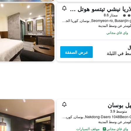
سولاريا نيشي تيتسو هوتل بوسان
فئة 4
ممتاز 8.6
20, Seomyeon-ro, Busanjin-gu, بوسان, كوريا الجنوبية
واي فاي مجاني
عرض الصفقة
ط في الليلة
يل بوسان
فئة 2
متوسط 3.9
36, Nakdong-Daero 1048Beon-Gil, بوسان, كوريا الجنوبية
واي فاي مجاني
موقف السيارات