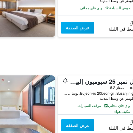
حوض السباحة
واي فاي مجاني
عرض الصفقة
ط في الليلة
هوتل نمبر 25 سيوميون إلبيونجا
فئة 3
ممتاز 8.2
14, Bujeon-ro 20beon-gil, Busanjin-gu, بوسان, كوريا الجنوبية
واي فاي مجاني
موقف السيارات
مكيف هواء
عرض الصفقة
ط في الليلة