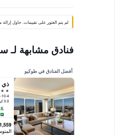
لم يتم العثور على تقييمات. حاول إزال
فنادق مشابهة لـ 
أفضل الفنادق في طوكيو
ذي أ
5 نجوم
2-10-4 Toranomon, Minato-ku, طوكيو, 
0.0 كيلومتر عن وسط المدينة
1,559 ﷼
المتوس