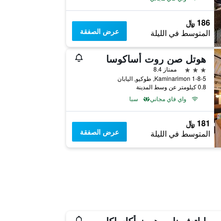
186 ﷼
عرض الصفقة
المتوسط في الليلة
هوتل صن روت أساكوسا
3 نجوم
ممتاز 8.4
1-8-5 Kaminarimon, طوكيو, اليابان
0.8 كيلومتر عن وسط المدينة
واي فاي مجاني
سبا
181 ﷼
عرض الصفقة
المتوسط في الليلة
إ اتش ناين هورز أكاساكا