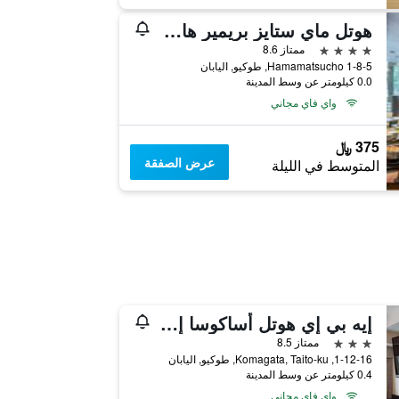
هوتل ماي ستايز بريمير هاماماتسوشو
4 نجوم
ممتاز 8.6
1-8-5 Hamamatsucho, طوكيو, اليابان
0.0 كيلومتر عن وسط المدينة
واي فاي مجاني
375 ﷼
عرض الصفقة
المتوسط في الليلة
إيه بي إي هوتل أساكوسا إكيماي
3 نجوم
ممتاز 8.5
1-12-16, Komagata, Taito-ku, طوكيو, اليابان
0.4 كيلومتر عن وسط المدينة
واي فاي مجاني