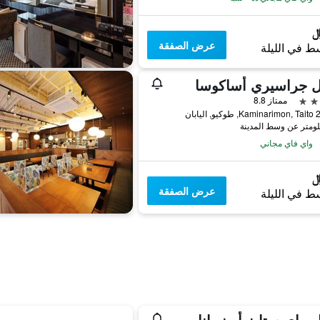
عرض الصفقة
ط في الليلة
ل جراسيري أساكوسا
ممتاز 8.8
اليابان
واي فاي مجاني
عرض الصفقة
ط في الليلة
هوتل ماي ستايز أوينو إناريتشو