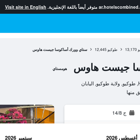
ar.hotelscombined
متوفر أيضاً باللغة الإنجليزية.
Visit site in English
و
13,170
طوكيو
12,445
ستاي وورك أساكوسا جيست هاوس
سا جيست هاوس
هومستاي
ج 14/8
أغسطس 2026
سبتمبر 2026