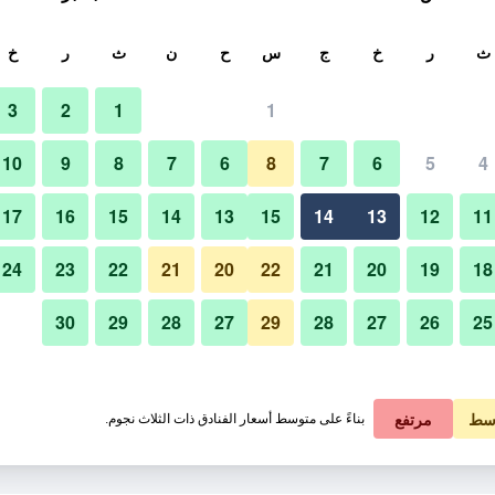
ث
ث
ر
خ
ج
س
ح
ن
ث
ر
خ
3
2
1
1
لة الواحدة
10
9
8
7
6
8
7
6
5
4
بار
لي في الليلة
17
16
15
14
13
15
14
13
12
11
 ﷼
عرض الصفقة
24
23
22
21
20
22
21
20
19
18
30
29
28
27
29
28
27
26
25
صور لـ ستاي وورك أساكوسا جيس
 ﷼
عرض الصفقة
سط
مرتفع
بناءً على متوسط أسعار الفنادق ذات الثلاث نجوم.