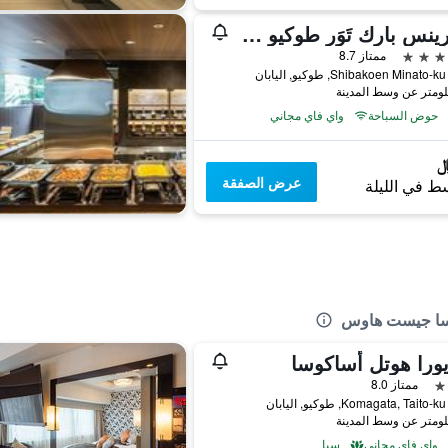
ذا برينس بارك تَوَر طوكيو - الفنادق والمنتجعات المفضلة، مجموعة فنادق إل في إكس
ممتاز 8.7
حوض السباحة
واي فاي مجاني
عرض الصفقة
ط في الليلة
وسا جيست هاوس
يورا هوتل أساكوسا
ممتاز 8.0
واي فاي مجاني
سبا