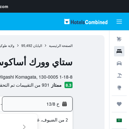
.com
رحلات طيران
الصفحة الرئيسية
اليابان
95,492
ولاية طوكي
فنادق
ستاي وورك أساكو
سيارات
تقييم فئة 0
حزم العروض
1-18-8 Higashi Komagata, 130-0005, طوكيو, ولاية طوكيو, اليابان
ممتاز
931 من التقييمات تم التحقق منها
8.3
استكشاف
خ 13/8
-
رحلات
2 من الضيوف، غرفة واحدة
العَرَبِيَّة