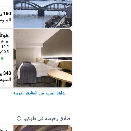
190 ﷼
المتوس
هوت
4 نجوم
2-10-2 Kaminarimon, Taito, طوكيو, 
0.5 كيلومتر عن وسط المدينة
348 ﷼
المتوس
شاهد المزيد من الفنادق القريبة
فنادق رخيصة في طوكيو