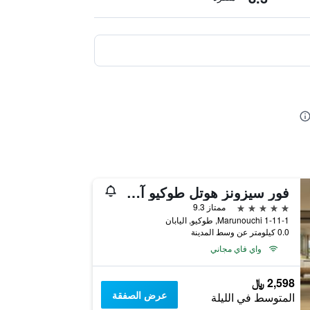
فور سيزونز هوتل طوكيو آت مارونوتشي
5 نجوم
ممتاز 9.3
1-11-1 Marunouchi, طوكيو, اليابان
0.0 كيلومتر عن وسط المدينة
واي فاي مجاني
2,598 ﷼
عرض الصفقة
المتوسط في الليلة