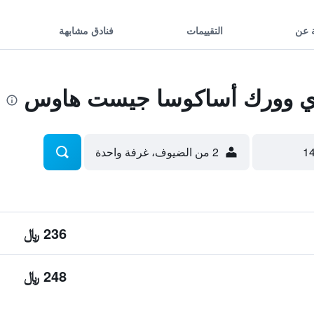
 عن
التقييمات
فنادق مشابهة
 وورك أساكوسا جيست هاوس
2 من الضيوف، غرفة واحدة
236 ﷼
248 ﷼