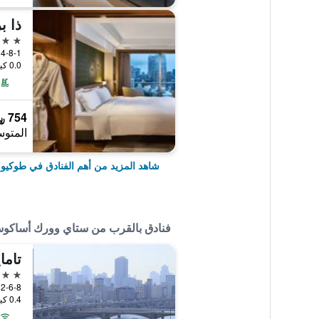
5 نجوم
4-8-1 Shibakoen Minato-ku, طوكيو, اليابان
0.0 كيلومتر عن وسط المدينة
754 ﷼
المتوس
شاهد المزيد من أهم الفنادق في طوكيو
فنادق بالقرب من ستاي وورك أساك
تاما
3 نجوم
2-6-8 Komagata, Taito-ku, طوكيو, اليابان
0.4 كيلومتر عن وسط المدينة