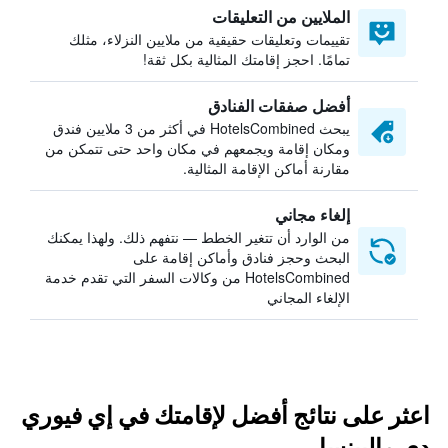
الملايين من التعليقات
تقييمات وتعليقات حقيقية من ملايين النزلاء، مثلك
تمامًا. احجز إقامتك المثالية بكل ثقة!
أفضل صفقات الفنادق
يبحث HotelsCombined في أكثر من 3 ملايين فندق
ومكان إقامة ويجمعهم في مكان واحد حتى تتمكن من
مقارنة أماكن الإقامة المثالية.
إلغاء مجاني
من الوارد أن تتغير الخطط — نتفهم ذلك. ولهذا يمكنك
البحث وحجز فنادق وأماكن إقامة على
HotelsCombined من وكالات السفر التي تقدم خدمة
الإلغاء المجاني
اعثر على نتائج أفضل لإقامتك في إي فيوري
دي مالبينسا