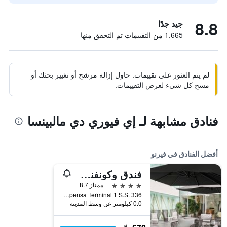
8.8
جيد جدًا
1,665 من التقييمات تم التحقق منها
لم يتم العثور على تقييمات. حاول إزالة مرشح أو تغيير بحثك أو
مسح كل شيء لعرض التقييمات.
فنادق مشابهة لـ إي فيوري دي مالبينسا
أفضل الفنادق في فيرنو
فندق وكونفنشن سنتر شيراتون ميلانو مالبينزا إيربورت
4 نجوم
ممتاز 8.7
Malpensa Terminal 1 S.S. 336, فيرنو, مقاطعة فاريزي, إيطاليا
0.0 كيلومتر عن وسط المدينة