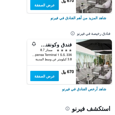
670 ﷼
عرض الصفقة
شاهد المزيد من أهم الفنادق في فيرنو
فنادق رخيصة في فيرنو
فندق وكونفنشن سنتر شيراتون ميلانو مالبينزا إيربورت
4 نجوم
ممتاز 8.7
Malpensa Terminal 1 S.S. 336, فيرنو, مقاطعة فاريزي, إيطاليا
3.8 كيلومتر عن وسط المدينة
670 ﷼
عرض الصفقة
شاهد أرخص الفنادق في فيرنو
استكشف فيرنو