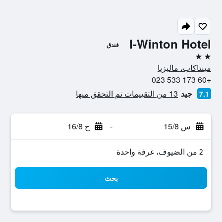
I-Winton Hotel
فندق
2 نجمتين
مينتاكاب، ماليزيا
+60 173 533 023
جيد
13 من التقييمات تم التحقق منها
7.1
س 15/8
-
ح 16/8
2 من الضيوف، غرفة واحدة
بحث