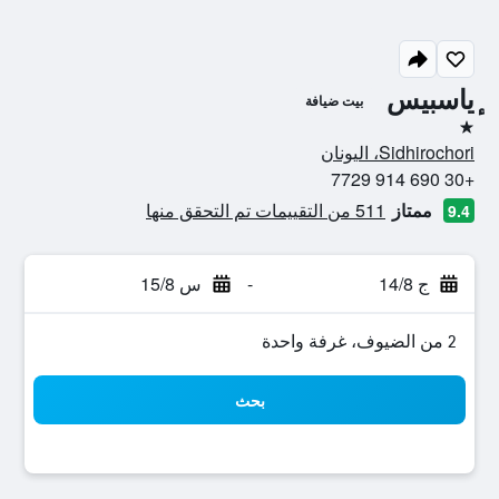
ٕياسبيس
بيت ضيافة
نجمة واحدة
Sidhirochori، اليونان
+30 690 914 7729
ممتاز
511 من التقييمات تم التحقق منها
9.4
ج 14/8
-
س 15/8
2 من الضيوف، غرفة واحدة
بحث