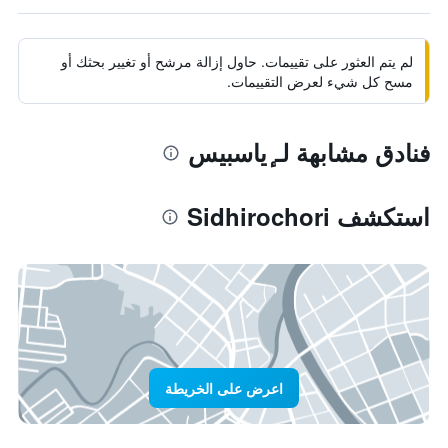
لم يتم العثور على تقييمات. حاول إزالة مرشح أو تغيير بحثك أو
مسح كل شيء لعرض التقييمات.
فنادق مشابهة لـ ٕياسبيس
استكشف Sidhirochori
اعرض على الخريطة