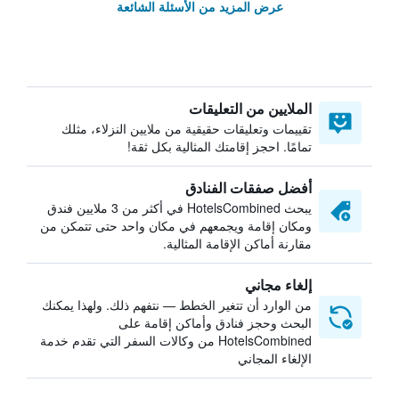
عرض المزيد من الأسئلة الشائعة
الملايين من التعليقات
تقييمات وتعليقات حقيقية من ملايين النزلاء، مثلك
تمامًا. احجز إقامتك المثالية بكل ثقة!
أفضل صفقات الفنادق
يبحث HotelsCombined في أكثر من 3 ملايين فندق
ومكان إقامة ويجمعهم في مكان واحد حتى تتمكن من
مقارنة أماكن الإقامة المثالية.
إلغاء مجاني
من الوارد أن تتغير الخطط — نتفهم ذلك. ولهذا يمكنك
البحث وحجز فنادق وأماكن إقامة على
HotelsCombined من وكالات السفر التي تقدم خدمة
الإلغاء المجاني