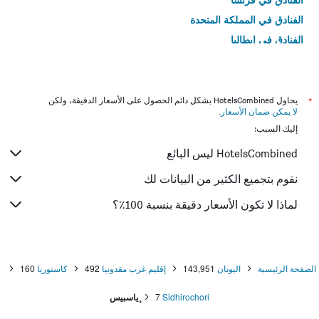
الفنادق في المملكة المتحدة
الفنادق في إيطاليا
الفنادق في تايلاند
*
يحاول HotelsCombined بشكل دائم الحصول على الأسعار الدقيقة، ولكن
لا يمكن ضمان الأسعار
.
إليك السبب:
HotelsCombined ليس البائع
نقوم بتجميع الكثير من البيانات لك
لماذا لا تكون الأسعار دقيقة بنسبة 100٪؟
الصفحة الرئيسية
اليونان
143,951
إقليم غرب مقدونيا
492
كاستوريا
160
Sidhirochori
7
ٕياسبيس