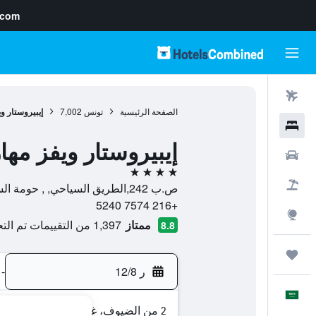
.com
رحلات طيران
الصفحة الرئيسية
تونس
7,002
إيبيروستار و
فنادق
إيبيروستار ويفز مه
سيارات
4 نجوم
حزم العروض
ص.ب 242,الطريق السياحي, , حومة السوق, Medenine, تونس
+216 7574 5240
استكشاف
ممتاز
1,397 من التقييمات تم التحقق منها
8.8
رحلات
ر 12/8
-
العَرَبِيَّة
2 من الضيوف، غرفة واحدة