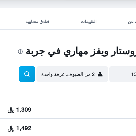
 عن
التقييمات
فنادق مشابهة
ستار ويفز مهاري في جربة
2 من الضيوف، غرفة واحدة
1,309 ﷼
1,492 ﷼