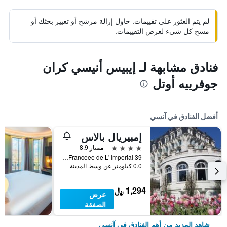
لم يتم العثور على تقييمات. حاول إزالة مرشح أو تغيير بحثك أو
مسح كل شيء لعرض التقييمات.
فنادق مشابهة لـ إيبيس أنيسي كران
جوفرييه أوتل
أفضل الفنادق في آنسي
إمبيريال بالاس
4 نجوم
ممتاز 8.9
Allée de l'Impérial, Annecy, Franceee de L' Imperial 39, آنسي, إقليم سافوا العليا, فرنسا
0.0 كيلومتر عن وسط المدينة
1,294 ﷼
عرض
الصفقة
شاهد المزيد من أهم الفنادق في آنسي