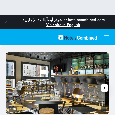
ar.hotelscombined.com
متوفر أيضاً باللغة الإنجليزية.
Visit site in English
بار
1/38
غر