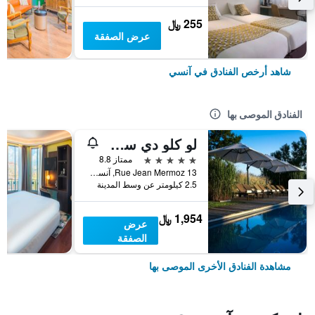
255 ﷼
عرض الصفقة
شاهد أرخص الفنادق في آنسي
الفنادق الموصى بها
لو كلو دي سونس
5 نجوم
ممتاز 8.8
13 Rue Jean Mermoz, آنسي, إقليم سافوا العليا, فرنسا
2.5 كيلومتر عن وسط المدينة
1,954 ﷼
عرض
الصفقة
مشاهدة الفنادق الأخرى الموصى بها