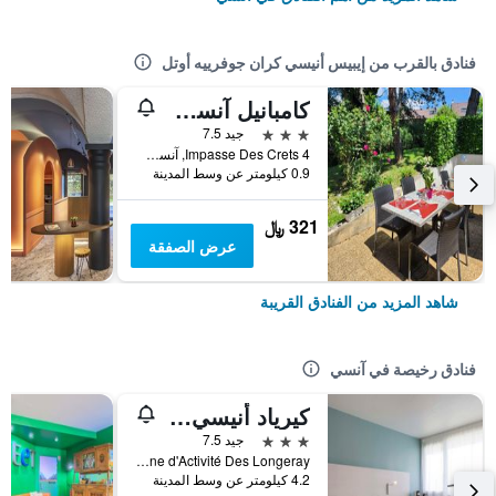
فنادق بالقرب من إيبيس أنيسي كران جوفرييه أوتل
كامبانيل آنسي - كران جيفرير
3 نجوم
جيد 7.5
4 Impasse Des Crets, آنسي, إقليم سافوا العليا, فرنسا
0.9 كيلومتر عن وسط المدينة
321 ﷼
عرض الصفقة
شاهد المزيد من الفنادق القريبة
فنادق رخيصة في آنسي
كيرياد أنيسي نورد - إباني
3 نجوم
جيد 7.5
Zone d'Activité Des Longeray, آنسي, إقليم سافوا العليا, فرنسا
4.2 كيلومتر عن وسط المدينة