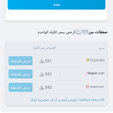
بحث
صفقات من
321 ﷼
/
أرخص سعر الليلة الواحدة
مزود
الإجمالي في الليلة
321 ﷼
عرض الصفقة
341 ﷼
عرض الصفقة
342 ﷼
عرض الصفقة
24 صفقة إضافية لـ إيبيس أنيسي كران جوفرييه أوتل