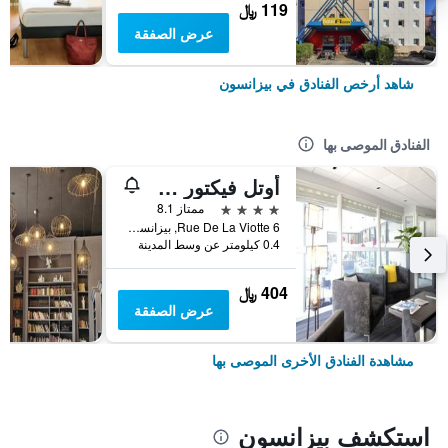
119 ﷼
عرض الصفقة
شاهد أرخص الفنادق في بيزانسون
الفنادق الموصى بها
أوتل فيكتور هوجو آند سبا
4 نجوم
ممتاز 8.1
6 Rue De La Viotte, بيزانسون, إقليم دوبس, فرنسا
0.4 كيلومتر عن وسط المدينة
404 ﷼
عرض الصفقة
مشاهدة الفنادق الأخرى الموصى بها
استكشف بيزانسون