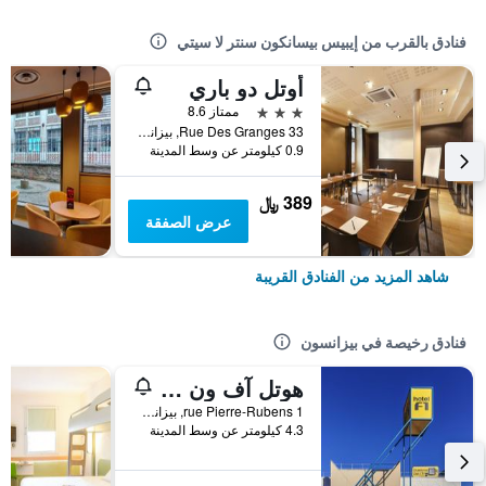
فنادق بالقرب من إيبيس بيسانكون سنتر لا سيتي
أوتل دو باري
3 نجوم
ممتاز 8.6
33 Rue Des Granges, بيزانسون, إقليم دوبس, فرنسا
0.9 كيلومتر عن وسط المدينة
389 ﷼
عرض الصفقة
شاهد المزيد من الفنادق القريبة
فنادق رخيصة في بيزانسون
هوتل آف ون بيزانسون مايكروبوليس
1 rue Pierre-Rubens, بيزانسون, إقليم دوبس, فرنسا
4.3 كيلومتر عن وسط المدينة