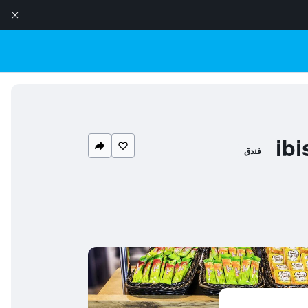
ib
فندق