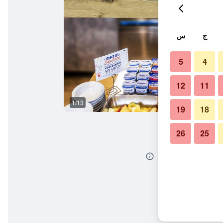
ج
س
5
4
12
11
1/13
آخر
19
18
26
25