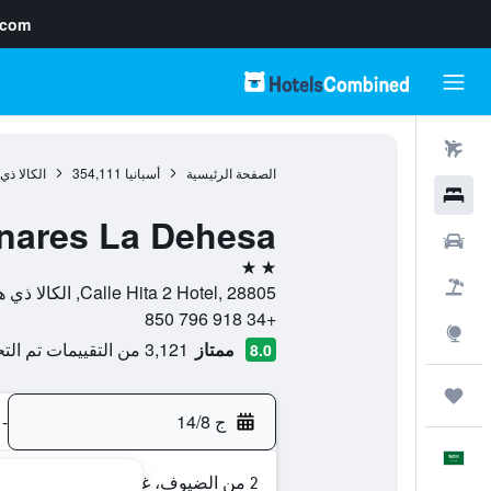
.com
رحلات طيران
الصفحة الرئيسية
أسبانيا
354,111
الكالا ذ
فنادق
enares La Dehesa
سيارات
2 نجمتين
حزم العروض
Calle Hita 2 Hotel, 28805, الكالا ذي هينارس, Madrid, أسبانيا
+34 918 796 850
استكشاف
ممتاز
3,121 من التقييمات تم التحقق منها
8.0
رحلات
ج 14/8
-
العَرَبِيَّة
2 من الضيوف، غرفة واحدة