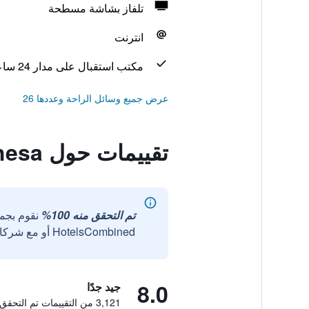
تلفاز بشاشة مسطحة
انترنت
مكتب استقبال على مدار 24 ساعة
عرض جميع وسائل الراحة وعددها 26
تقييمات حول ibis budget Madrid Alcala de Henares La Dehesa
تم التحقق منه 100%
نقوم بجم
HotelsCombined أو مع شركائنا الخارجيين الموثوقين.
8.0
جيد جدًا
3,121 من التقييمات تم التحقق منها