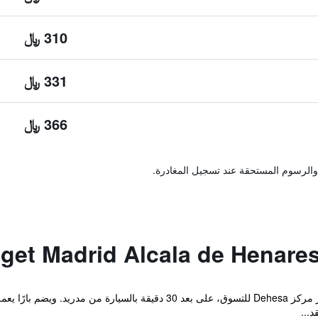
310 ﷼
331 ﷼
366 ﷼
والرسوم المستحقة عند تسجيل المغادرة.
يقع Ibis Madrid Alcalá de Henares بجوار مركز Dehesa للتسوق، على بعد 0
د...