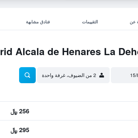
 عن
التقييمات
فنادق مشابهة
2 من الضيوف، غرفة واحدة
256 ﷼
295 ﷼