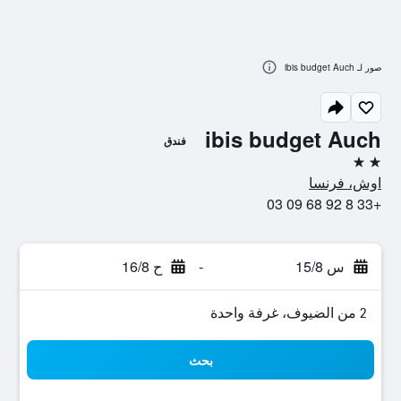
صور لـ ibis budget Auch
ibis budget Auch
فندق
2 نجمتين
اوش، فرنسا
+33 8 92 68 09 03
س 15/8
-
ح 16/8
2 من الضيوف، غرفة واحدة
بحث