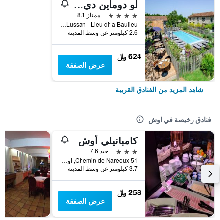
لو دوماين دي باوليو، سينجوليير هوتلز
4 نجوم
ممتاز 8.1
Route de Lussan - Lieu dit a Baulieu, اوش, إقليم جير, فرنسا
2.6 كيلومتر عن وسط المدينة
624 ﷼
عرض الصفقة
شاهد المزيد من الفنادق القريبة
فنادق رخيصة في اوش
كامبانيلي أوش
3 نجوم
جيد 7.6
51 Chemin de Nareoux, اوش, إقليم جير, فرنسا
3.7 كيلومتر عن وسط المدينة
258 ﷼
عرض الصفقة