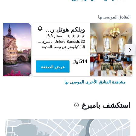
الفنادق الموصى بها
ويلكم هوتل ريزيدنشلوس بامبرج
4 نجوم
ممتاز 8.3
Untere Sandstr. 32, بامبرغ, بافاريا, ألمانيا
1.6 كيلومتر عن وسط المدينة
514 ﷼
عرض الصفقة
مشاهدة الفنادق الأخرى الموصى بها
استكشف بامبرغ