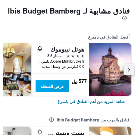
فنادق مشابهة لـ Ibis Budget Bamberg
أفضل الفنادق في بامبرغ
هوتل نيبوموك
4 نجوم
ممتاز 8.8
Obere Mühlbrücke 9, بامبرغ, بافاريا, ألمانيا
0.0 كيلومتر عن وسط المدينة
577 ﷼
عرض الصفقة
شاهد المزيد من أهم الفنادق في بامبرغ
فنادق بالقرب من Ibis Budget Bamberg
بست ويسترن هوتل بامبيرج