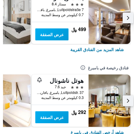
3 نجوم
ممتاز 8.4
Luitpoldstraße 7, بامبرغ, بافاريا, ألمانيا
0.7 كيلومتر عن وسط المدينة
499 ﷼
عرض الصفقة
شاهد المزيد من الفنادق القريبة
فنادق رخيصة في بامبرغ
هوتل ناشونال
3 نجوم
جيد 7.6
Luitpoldstr. 37, بامبرغ, بافاريا, ألمانيا
0.3 كيلومتر عن وسط المدينة
292 ﷼
عرض الصفقة
شاهد أرخص الفنادق في بامبرغ