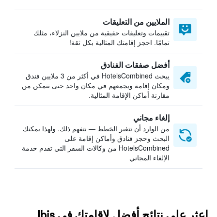
الملايين من التعليقات
تقييمات وتعليقات حقيقية من ملايين النزلاء، مثلك
تمامًا. احجز إقامتك المثالية بكل ثقة!
أفضل صفقات الفنادق
يبحث HotelsCombined في أكثر من 3 ملايين فندق
ومكان إقامة ويجمعهم في مكان واحد حتى تتمكن من
مقارنة أماكن الإقامة المثالية.
إلغاء مجاني
من الوارد أن تتغير الخطط — نتفهم ذلك. ولهذا يمكنك
البحث وحجز فنادق وأماكن إقامة على
HotelsCombined من وكالات السفر التي تقدم خدمة
الإلغاء المجاني
اعثر على نتائج أفضل لإقامتك في Ibis