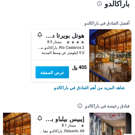
باراكالدو
أفضل الفنادق في باراكالدو
هوتل بويرتا دي بيلباو
4 نجوم
ممتاز 8.5
Rio Castanos 2, باراكالدو, مقاطعة بيسكاي, أسبانيا
0.0 كيلومتر عن وسط المدينة
405 ﷼
عرض الصفقة
شاهد المزيد من أهم الفنادق في باراكالدو
فنادق رخيصة في باراكالدو
إيبيس بيلباو باراكالدو
نجمة واحدة
ممتاز 8.1
Retuerto, 69, باراكالدو, مقاطعة بيسكاي, أسبانيا