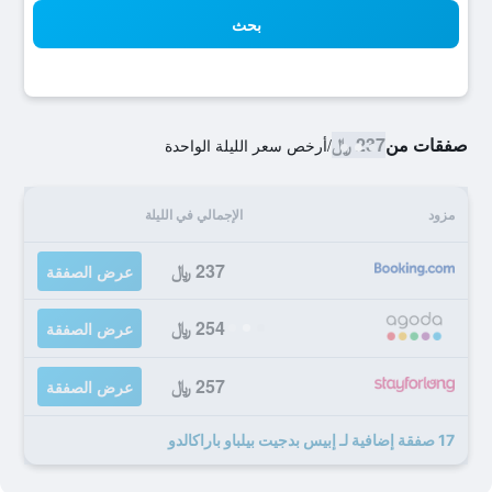
بحث
صفقات من
237 ﷼
/
أرخص سعر الليلة الواحدة
مزود
الإجمالي في الليلة
237 ﷼
عرض الصفقة
254 ﷼
عرض الصفقة
257 ﷼
عرض الصفقة
17 صفقة إضافية لـ إبيس بدجيت بيلباو باراكالدو