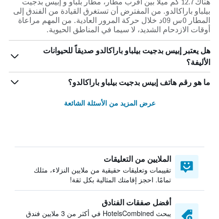
هناك 12.7 كم ميلاً بين أقرب مطار، مطار بلباو و إبيس بدجيت
بيلباو باراكالدو. من المفترض أن تستغرق القيادة من الفندق إلى
المطار 0س 09د خلال حركة المرور العادية. من المهم مراعاة
أوقات الازدحام الشديد، لا سيما في المناطق الحيوية.
هل يعتبر إبيس بدجيت بيلباو باراكالدو صديقاً للحيوانات
الأليفة؟
ما هو رقم هاتف إبيس بدجيت بيلباو باراكالدو؟
عرض المزيد من الأسئلة الشائعة
الملايين من التعليقات
تقييمات وتعليقات حقيقية من ملايين النزلاء، مثلك
تمامًا. احجز إقامتك المثالية بكل ثقة!
أفضل صفقات الفنادق
يبحث HotelsCombined في أكثر من 3 ملايين فندق