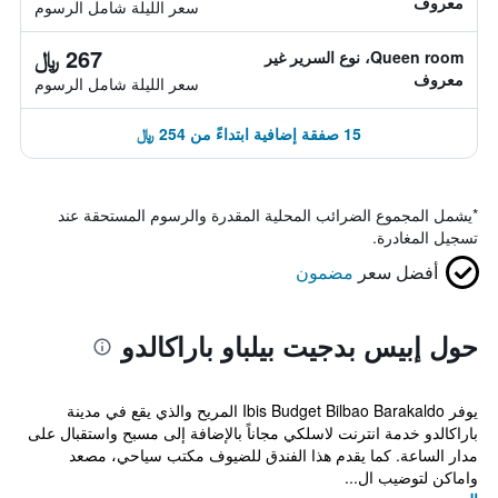
معروف
سعر الليلة شامل الرسوم
267 ﷼
Queen room، نوع السرير غير
معروف
سعر الليلة شامل الرسوم
15 صفقة إضافية ابتداءً من 254 ﷼
*
يشمل المجموع الضرائب المحلية المقدرة والرسوم المستحقة عند
تسجيل المغادرة.
أفضل سعر
مضمون
حول إبيس بدجيت بيلباو باراكالدو
يوفر Ibis Budget Bilbao Barakaldo المريح والذي يقع في مدينة
باراكالدو خدمة انترنت لاسلكي مجاناً بالإضافة إلى مسبح واستقبال على
مدار الساعة. كما يقدم هذا الفندق للضيوف مكتب سياحي، مصعد
واماكن لتوضيب ال...